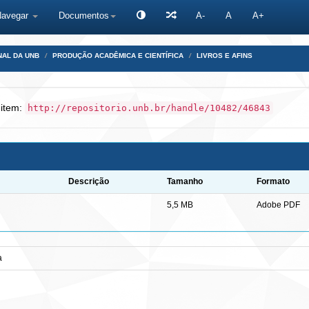
Navegar
Documentos
A-
A
A+
NAL DA UNB
PRODUÇÃO ACADÊMICA E CIENTÍFICA
LIVROS E AFINS
 item:
http://repositorio.unb.br/handle/10482/46843
Descrição
Tamanho
Formato
5,5 MB
Adobe PDF
a