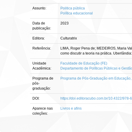
Assunto:
Politica pública
Política educacional
Data de
2023
publicação:
Editora:
Culturatrix
Referência:
LIMA, Roger Pena de; MEDEIROS, Maria Valéri
como discutir a teoria na prática. Uberlândi
Unidade
Faculdade de Educação (FE)
Acadêmica:
Departamento de Políticas Públicas e Gest
Programa de
Programa de Pós-Graduação em Educação, M
pós-
graduação:
DOI:
https://doi.editoracubo.com.br/10.4322/978
Aparece nas
Livros e afins
coleções: