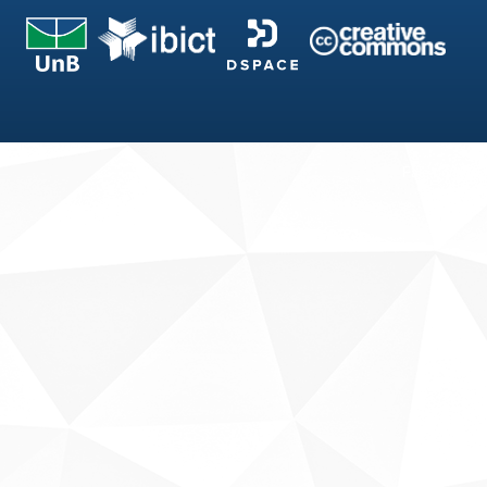
Fale conosco
Sobre