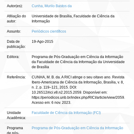
Autor(es):
Cunha, Murilo Bastos da
Afiliação do
Universidade de Brasília, Faculdade de Ciência da
autor:
Informação
Assunto:
Periódicos científicos
Data de
19-Ago-2015
publicação:
Editora:
Programa de Pós-Graduação em Ciência da Informação
da Faculdade de Ciência da Informação da Universidade
de Brasília
Referência:
CUNHA, M. B. da. A RICI atinge o seu oitavo ano. Revista
Ibero-Americana de Ciência da Informação, Brasília, v. 8,
n. 2, p. 119–121, 2015. DOI:
10.26512/rici.v8.n2.2015.2059. Disponível em:
https://periodicos.unb.br/index.php/RICI/article/view/2059.
Acesso em: 6 nov. 2023.
Unidade
Faculdade de Ciência da Informação (FCI)
Acadêmica:
Programa
Programa de Pós-Graduação em Ciência da Informação
de pós-