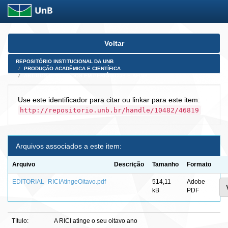
Skip
Voltar
navigation
REPOSITÓRIO INSTITUCIONAL DA UNB
PRODUÇÃO ACADÊMICA E CIENTÍFICA
ARTIGOS PUBLICADOS EM PERIÓDICOS E AFINS
Use este identificador para citar ou linkar para este item:
http://repositorio.unb.br/handle/10482/46819
Arquivos associados a este item:
Arquivo
Descrição
Tamanho
Formato
EDITORIAL_RICIAtingeOitavo.pdf
514,11
Adobe
kB
PDF
Título:
A RICI atinge o seu oitavo ano