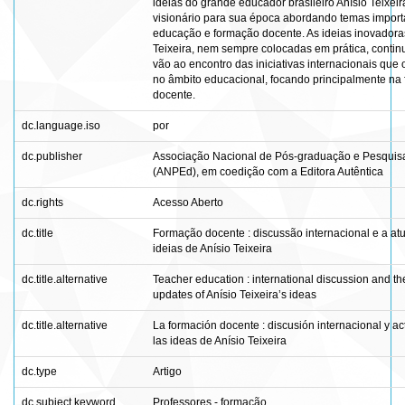
ideias do grande educador brasileiro Anísio Teixeir
visionário para sua época abordando temas import
educação e formação docente. As ideias inovadora
Teixeira, nem sempre colocadas em prática, contin
vão ao encontro das iniciativas internacionais que 
no âmbito educacional, focando principalmente na
docente.
dc.language.iso
por
dc.publisher
Associação Nacional de Pós-graduação e Pesqui
(ANPEd), em coedição com a Editora Autêntica
dc.rights
Acesso Aberto
dc.title
Formação docente : discussão internacional e a at
ideias de Anísio Teixeira
dc.title.alternative
Teacher education : international discussion and th
updates of Anísio Teixeira’s ideas
dc.title.alternative
La formación docente : discusión internacional y ac
las ideas de Anísio Teixeira
dc.type
Artigo
dc.subject.keyword
Professores - formação