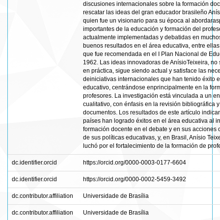
discusiones internacionales sobre la formación do
rescatar las ideas del gran educador brasileño Anísi
quien fue un visionario para su época al abordara
importantes de la educación y formación del profe
actualmente implementadas y debatidas en mucho
buenos resultados en el área educativa, entre ellas
que fue recomendada en el I Plan Nacional de Edu
1962. Las ideas innovadoras de AnísioTeixeira, no
en práctica, sigue siendo actual y satisface las ne
deiniciativas internacionales que han tenido éxito 
educativo, centrándose enprincipalmente en la for
profesores. La investigación está vinculada a un e
cualitativo, con énfasis en la revisión bibliográfica 
documentos. Los resultados de este artículo indica
países han logrado éxitos en el área educativa al in
formación docente en el debate y en sus acciones 
de sus políticas educativas, y, en Brasil, Anísio Tei
luchó por el fortalecimiento de la formación de prof
dc.identifier.orcid
https://orcid.org/0000-0003-0177-6604
dc.identifier.orcid
https://orcid.org/0000-0002-5459-3492
dc.contributor.affiliation
Universidade de Brasília
dc.contributor.affiliation
Universidade de Brasília