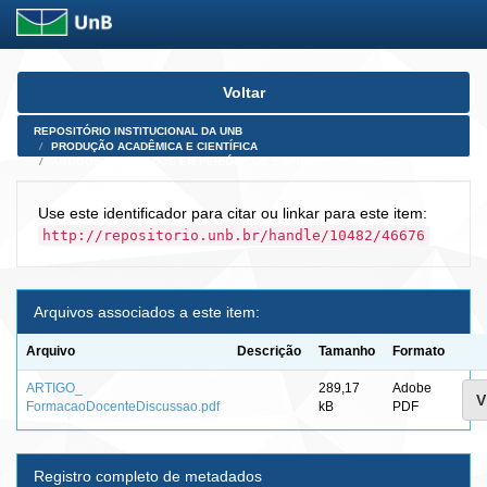
Skip
Voltar
navigation
REPOSITÓRIO INSTITUCIONAL DA UNB
PRODUÇÃO ACADÊMICA E CIENTÍFICA
ARTIGOS PUBLICADOS EM PERIÓDICOS E AFINS
Use este identificador para citar ou linkar para este item:
http://repositorio.unb.br/handle/10482/46676
Arquivos associados a este item:
Arquivo
Descrição
Tamanho
Formato
ARTIGO_
289,17
Adobe
V
FormacaoDocenteDiscussao.pdf
kB
PDF
Registro completo de metadados