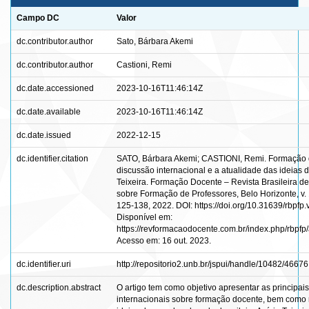
Campo DC
Valor
dc.contributor.author
Sato, Bárbara Akemi
dc.contributor.author
Castioni, Remi
dc.date.accessioned
2023-10-16T11:46:14Z
dc.date.available
2023-10-16T11:46:14Z
dc.date.issued
2022-12-15
dc.identifier.citation
SATO, Bárbara Akemi; CASTIONI, Remi. Formação 
discussão internacional e a atualidade das ideias d
Teixeira. Formação Docente – Revista Brasileira d
sobre Formação de Professores, Belo Horizonte, v. 1
125-138, 2022. DOI: https://doi.org/10.31639/rbpfp.
Disponível em:
https://revformacaodocente.com.br/index.php/rbpfp/a
Acesso em: 16 out. 2023.
dc.identifier.uri
http://repositorio2.unb.br/jspui/handle/10482/46676
dc.description.abstract
O artigo tem como objetivo apresentar as principai
internacionais sobre formação docente, bem como 