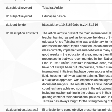
dc.subject.keyword
Teixeira, Anísio
dc.subject.keyword
Educação básica
dc.identifier.doi
https://doi.org/10.31639/rbpfp.v14i31.616
dc.description.abstract1
The article aims to present the main international d
teacher training, as well as to rescue the ideas of th
educator Anísio Teixeira, who was a visionary for hi
addressed important topics about education and tea
ideas currently implemented and debated in many c
good results in the educational area, among them t
preceptorship that was recommended in the I Natio
Plan, in 1962.Anísio Teixeira’s innovative ideas, e
have not always been put into practice, remain cur
international initiatives that have been successful i
field, focusing mainly on teacher training. The resea
a qualitative approach, with emphasis on bibliogra
document analysis. The results of this article indicat
countries have achieved success in the educationa
including teacher training in the debate and in their
guiding center of their educational policies, and, in 
Teixeira has always fought for the strengthening of t
dc.description.abstract2
El artículo tiene como objetivo presentar las princip