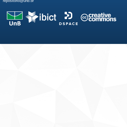
repositorio@unb.br
Fale conosco
Sobre