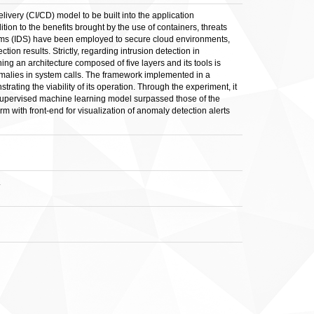
very (CI/CD) model to be built into the application
tion to the benefits brought by the use of containers, threats
stems (IDS) have been employed to secure cloud environments,
on results. Strictly, regarding intrusion detection in
ng an architecture composed of five layers and its tools is
omalies in system calls. The framework implemented in a
ating the viability of its operation. Through the experiment, it
unsupervised machine learning model surpassed those of the
m with front-end for visualization of anomaly detection alerts
.