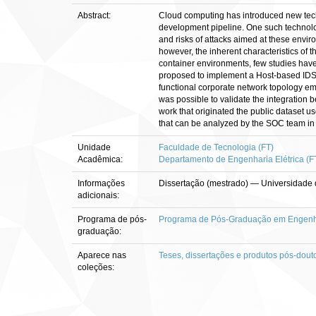
Abstract:
Cloud computing has introduced new techn
development pipeline. One such technology 
and risks of attacks aimed at these envi
however, the inherent characteristics of 
container environments, few studies have 
proposed to implement a Host-based IDS (
functional corporate network topology emu
was possible to validate the integration
work that originated the public dataset u
that can be analyzed by the SOC team in
Unidade
Faculdade de Tecnologia (FT)
Acadêmica:
Departamento de Engenharia Elétrica (
Informações
Dissertação (mestrado) — Universidade d
adicionais:
Programa de pós-
Programa de Pós-Graduação em Engenhari
graduação:
Aparece nas
Teses, dissertações e produtos pós-dout
coleções: