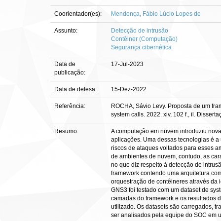
Coorientador(es):
Mendonça, Fábio Lúcio Lopes de
Assunto:
Detecção de intrusão
Contêiner (Computação)
Segurança cibernética
Data de
17-Jul-2023
publicação:
Data de defesa:
15-Dez-2022
Referência:
ROCHA, Sávio Levy. Proposta de um frame
system calls. 2022. xiv, 102 f., il. Disse
Resumo:
A computação em nuvem introduziu novas
aplicações. Uma dessas tecnologias é a u
riscos de ataques voltados para esses 
de ambientes de nuvem, contudo, as cara
no que diz respeito à detecção de intru
framework contendo uma arquitetura com
orquestração de contêineres através da 
GNS3 foi testado com um dataset de syste
camadas do framework e os resultados de
utilizado. Os datasets são carregados, 
ser analisados pela equipe do SOC em u