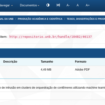
Navegar
Documentos
A-
A
A+
NAL DA UNB
PRODUÇÃO ACADÊMICA E CIENTÍFICA
TESES, DISSERTAÇÕES E PRO
 item:
http://repositorio.unb.br/handle/10482/46137
Descrição
Tamanho
Formato
4,49 MB
Adobe PDF
de intrusão em clusters de orquestração de contêineres utilizando machine learni