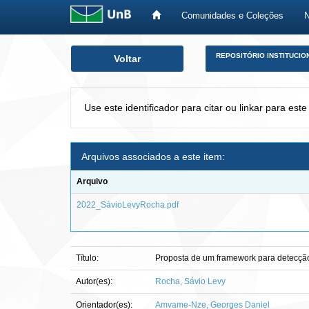
Comunidades e Coleções
Skip
REPOSITÓRIO INSTITUCIO
Voltar
navigation
Use este identificador para citar ou linkar para este
Arquivos associados a este item:
Arquivo
2022_SávioLevyRocha.pdf
Título:
Proposta de um framework para detecção 
Autor(es):
Rocha, Sávio Levy
Orientador(es):
Amvame-Nze, Georges Daniel