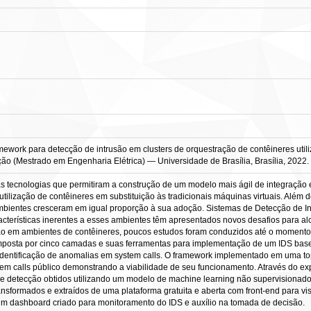
work para detecção de intrusão em clusters de orquestração de contêineres util
rtação (Mestrado em Engenharia Elétrica) — Universidade de Brasília, Brasília, 2022.
 tecnologias que permitiram a construção de um modelo mais ágil de integração e
tilização de contêineres em substituição às tradicionais máquinas virtuais. Além 
ambientes cresceram em igual proporção à sua adoção. Sistemas de Detecção de In
cterísticas inerentes a esses ambientes têm apresentados novos desafios para alc
são em ambientes de contêineres, poucos estudos foram conduzidos até o momento
posta por cinco camadas e suas ferramentas para implementação de um IDS base
identificação de anomalias em system calls. O framework implementado em uma to
m calls público demonstrando a viabilidade de seu funcionamento. Através do exper
 detecção obtidos utilizando um modelo de machine learning não supervisionado 
transformados e extraídos de uma plataforma gratuita e aberta com front-end para 
m dashboard criado para monitoramento do IDS e auxílio na tomada de decisão.