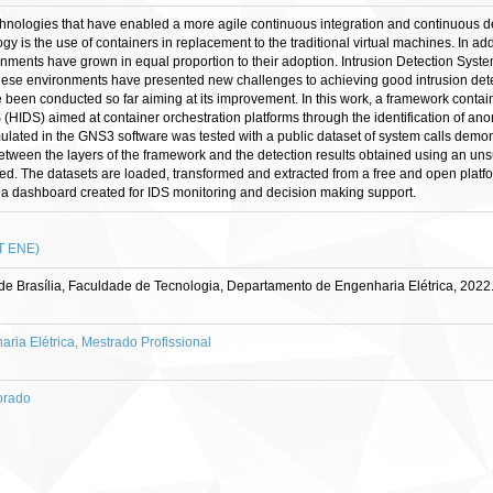
ologies that have enabled a more agile continuous integration and continuous deli
is the use of containers in replacement to the traditional virtual machines. In addi
ronments have grown in equal proportion to their adoption. Intrusion Detection Sy
these environments have presented new challenges to achieving good intrusion detecti
been conducted so far aiming at its improvement. In this work, a framework containi
HIDS) aimed at container orchestration platforms through the identification of an
lated in the GNS3 software was tested with a public dataset of system calls demonstr
 between the layers of the framework and the detection results obtained using an 
sed. The datasets are loaded, transformed and extracted from a free and open platfor
 a dashboard created for IDS monitoring and decision making support.
FT ENE)
e Brasília, Faculdade de Tecnologia, Departamento de Engenharia Elétrica, 2022
a Elétrica, Mestrado Profissional
orado