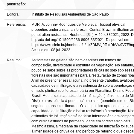
publicação:
Editora:
Instituto de Pesquisas Ambientais de São Paulo
Referência:
MURTA, Johnny Rodrigues de Melo et al. Topsoil physical
properties under a riparian forest in Central Brazil: infiltration a
penetration resistance. Hoehnea, [S.l.], v. 49, e332021, 2022. D
http://dx.doi.org/10.1590/2236-8906-33/2021. Disponível em:
https://www.scielo.br/j/hoehnea/a/mkZDMVg9TsdDhVw9V7F9n
Acesso em: 08 jul. 2023.
Resumo:
As florestas de galeria são bem descritas em termos de
composição, diversidade e estrutura da vegetação. No entanto,
pouco se sabe sobre as propriedades físicas do solo sob essa
florestas que são importantes para a restauração de zonas ripá
A fim de preencher essa lacuna, no presente trabalho, avaliou-
capacidade de infiltração e a resistência do solo à penetração
um solo plíntico sob floresta ripária em Planaltina, Distrito Fede
Brasil. Mediu-se a capacidade de infiltração (infiltrômetro de Mi
Disk) e a resistência à penetração no solo (penetrômetro de Sto
seguindo transectos lineares. O solo plíntico apresentou alta
capacidade de infiltração e baixa resistência à penetração. No
estimativa de infiltração está na faixa intermediária em compa
com outros estudos de permeabilidade em florestas tropicais.
Mesmo assim, a mediana da capacidade de infiltração foi supe
à intensidade de chuva de alto período de retorno o que descar