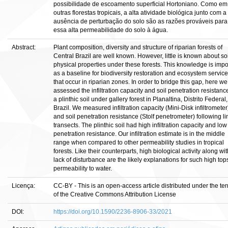
possibilidade de escoamento superficial Hortoniano. Como em
outras florestas tropicais, a alta atividade biológica junto com a
ausência de perturbação do solo são as razões prováveis para
essa alta permeabilidade do solo à água.
Abstract:
Plant composition, diversity and structure of riparian forests of
Central Brazil are well known. However, little is known about soi
physical properties under these forests. This knowledge is impo
as a baseline for biodiversity restoration and ecosystem servic
that occur in riparian zones. In order to bridge this gap, here we
assessed the infiltration capacity and soil penetration resistanc
a plinthic soil under gallery forest in Planaltina, Distrito Federal,
Brazil. We measured infiltration capacity (Mini-Disk infiltrometer
and soil penetration resistance (Stolf penetrometer) following li
transects. The plinthic soil had high infiltration capacity and low
penetration resistance. Our infiltration estimate is in the middle
range when compared to other permeability studies in tropical
forests. Like their counterparts, high biological activity along wit
lack of disturbance are the likely explanations for such high top
permeability to water.
Licença:
CC-BY - This is an open-access article distributed under the te
of the Creative Commons Attribution License
DOI:
https://doi.org/10.1590/2236-8906-33/2021