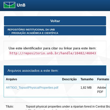
Skip
Voltar
navigation
REPOSITÓRIO INSTITUCIONAL DA UNB
PRODUÇÃO ACADÊMICA E CIENTÍFICA
ARTIGOS PUBLICADOS EM PERIÓDICOS E AFINS
Use este identificador para citar ou linkar para este item:
http://repositorio.unb.br/handle/10482/46043
Arquivos associados a este item:
Arquivo
Descrição
Tamanho
Formato
ARTIGO_TopsoilPhysicalProperties.pdf
1,82 MB
Adobe
PDF
Título:
Topsoil physical properties under a riparian forest in Central Bra