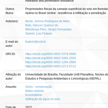
infiltration and penetration resistance
Outros
Propriedades físicas da camada superficial do solo em floresta
títulos:
ripária no Brasil central : resistência à infiltração e penetração
Autor(es):
Murta, Johnny Rodrigues de Melo
Brito, Gleicon Queiroz de
Mendonça Filho, Sergio Fernandes
Salemi, Luiz Felippe
E-mail do
fsalemi@unb.br
autor:
ORCID:
https://orcid.org/0000-0002-5379-5666
https://orcid.org/0000-0002-5491-2334
https://orcid.org/0000-0002-1264-2866
https://orcid.org/0000-0003-2271-5712
Afiliação do
Universidade de Brasília, Faculdade UnB Planaltina, Núcleo d
autor:
Estudos e Pesquisas Ambientais e Limnológicas (NEPAL)
Assunto:
Solos - conservação
Matas ripárias
Ecossistema
Infiltração de água no solo
Data de
2022