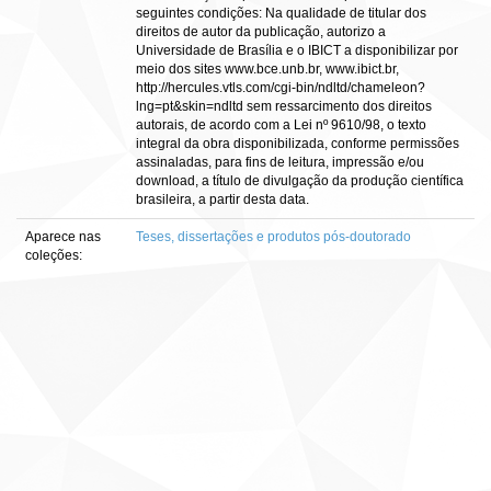
seguintes condições: Na qualidade de titular dos
direitos de autor da publicação, autorizo a
Universidade de Brasília e o IBICT a disponibilizar por
meio dos sites www.bce.unb.br, www.ibict.br,
http://hercules.vtls.com/cgi-bin/ndltd/chameleon?
lng=pt&skin=ndltd sem ressarcimento dos direitos
autorais, de acordo com a Lei nº 9610/98, o texto
integral da obra disponibilizada, conforme permissões
assinaladas, para fins de leitura, impressão e/ou
download, a título de divulgação da produção científica
brasileira, a partir desta data.
Aparece nas
Teses, dissertações e produtos pós-doutorado
coleções: