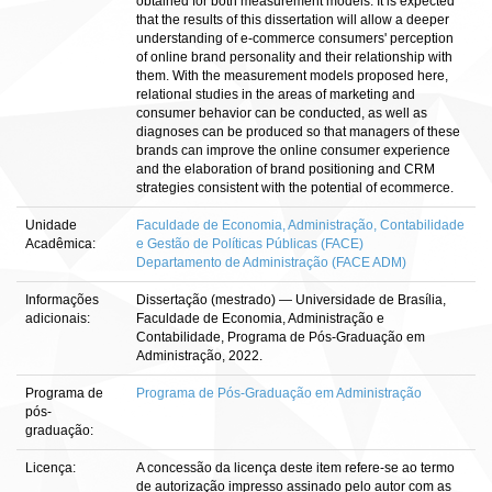
obtained for both measurement models. It is expected
that the results of this dissertation will allow a deeper
understanding of e-commerce consumers' perception
of online brand personality and their relationship with
them. With the measurement models proposed here,
relational studies in the areas of marketing and
consumer behavior can be conducted, as well as
diagnoses can be produced so that managers of these
brands can improve the online consumer experience
and the elaboration of brand positioning and CRM
strategies consistent with the potential of ecommerce.
Unidade
Faculdade de Economia, Administração, Contabilidade
Acadêmica:
e Gestão de Políticas Públicas (FACE)
Departamento de Administração (FACE ADM)
Informações
Dissertação (mestrado) — Universidade de Brasília,
adicionais:
Faculdade de Economia, Administração e
Contabilidade, Programa de Pós-Graduação em
Administração, 2022.
Programa de
Programa de Pós-Graduação em Administração
pós-
graduação:
Licença:
A concessão da licença deste item refere-se ao termo
de autorização impresso assinado pelo autor com as