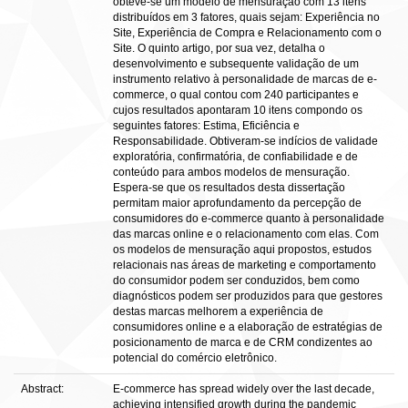
obteve-se um modelo de mensuração com 13 itens
distribuídos em 3 fatores, quais sejam: Experiência no
Site, Experiência de Compra e Relacionamento com o
Site. O quinto artigo, por sua vez, detalha o
desenvolvimento e subsequente validação de um
instrumento relativo à personalidade de marcas de e-
commerce, o qual contou com 240 participantes e
cujos resultados apontaram 10 itens compondo os
seguintes fatores: Estima, Eficiência e
Responsabilidade. Obtiveram-se indícios de validade
exploratória, confirmatória, de confiabilidade e de
conteúdo para ambos modelos de mensuração.
Espera-se que os resultados desta dissertação
permitam maior aprofundamento da percepção de
consumidores do e-commerce quanto à personalidade
das marcas online e o relacionamento com elas. Com
os modelos de mensuração aqui propostos, estudos
relacionais nas áreas de marketing e comportamento
do consumidor podem ser conduzidos, bem como
diagnósticos podem ser produzidos para que gestores
destas marcas melhorem a experiência de
consumidores online e a elaboração de estratégias de
posicionamento de marca e de CRM condizentes ao
potencial do comércio eletrônico.
Abstract:
E-commerce has spread widely over the last decade,
achieving intensified growth during the pandemic