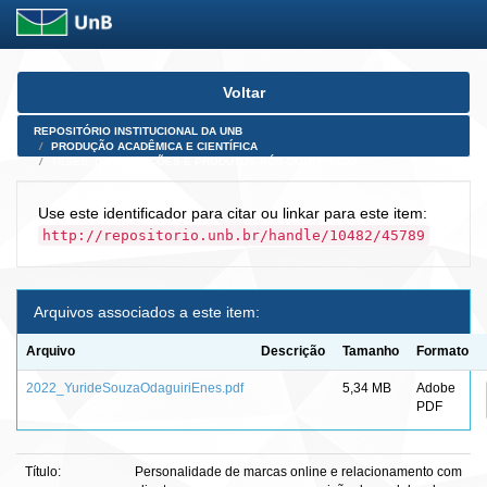
Skip
Voltar
navigation
REPOSITÓRIO INSTITUCIONAL DA UNB
PRODUÇÃO ACADÊMICA E CIENTÍFICA
TESES, DISSERTAÇÕES E PRODUTOS PÓS-DOUTORADO
Use este identificador para citar ou linkar para este item:
http://repositorio.unb.br/handle/10482/45789
Arquivos associados a este item:
Arquivo
Descrição
Tamanho
Formato
2022_YurideSouzaOdaguiriEnes.pdf
5,34 MB
Adobe
PDF
Título:
Personalidade de marcas online e relacionamento com