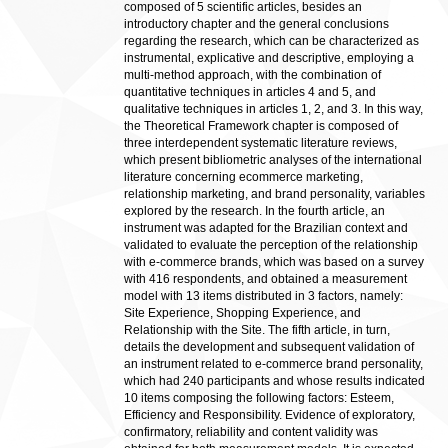
composed of 5 scientific articles, besides an
introductory chapter and the general conclusions
regarding the research, which can be characterized as
instrumental, explicative and descriptive, employing a
multi-method approach, with the combination of
quantitative techniques in articles 4 and 5, and
qualitative techniques in articles 1, 2, and 3. In this way,
the Theoretical Framework chapter is composed of
three interdependent systematic literature reviews,
which present bibliometric analyses of the international
literature concerning ecommerce marketing,
relationship marketing, and brand personality, variables
explored by the research. In the fourth article, an
instrument was adapted for the Brazilian context and
validated to evaluate the perception of the relationship
with e-commerce brands, which was based on a survey
with 416 respondents, and obtained a measurement
model with 13 items distributed in 3 factors, namely:
Site Experience, Shopping Experience, and
Relationship with the Site. The fifth article, in turn,
details the development and subsequent validation of
an instrument related to e-commerce brand personality,
which had 240 participants and whose results indicated
10 items composing the following factors: Esteem,
Efficiency and Responsibility. Evidence of exploratory,
confirmatory, reliability and content validity was