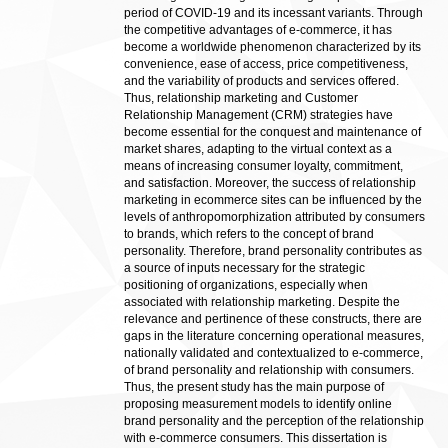
period of COVID-19 and its incessant variants. Through
the competitive advantages of e-commerce, it has
become a worldwide phenomenon characterized by its
convenience, ease of access, price competitiveness,
and the variability of products and services offered.
Thus, relationship marketing and Customer
Relationship Management (CRM) strategies have
become essential for the conquest and maintenance of
market shares, adapting to the virtual context as a
means of increasing consumer loyalty, commitment,
and satisfaction. Moreover, the success of relationship
marketing in ecommerce sites can be influenced by the
levels of anthropomorphization attributed by consumers
to brands, which refers to the concept of brand
personality. Therefore, brand personality contributes as
a source of inputs necessary for the strategic
positioning of organizations, especially when
associated with relationship marketing. Despite the
relevance and pertinence of these constructs, there are
gaps in the literature concerning operational measures,
nationally validated and contextualized to e-commerce,
of brand personality and relationship with consumers.
Thus, the present study has the main purpose of
proposing measurement models to identify online
brand personality and the perception of the relationship
with e-commerce consumers. This dissertation is