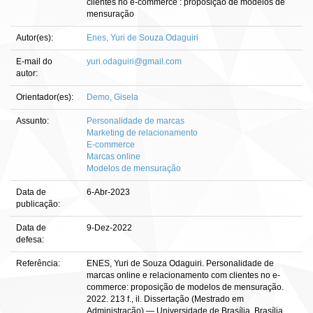
clientes no e-commerce : proposição de modelos de
mensuração
Autor(es):
Enes, Yuri de Souza Odaguiri
E-mail do
yuri.odaguiri@gmail.com
autor:
Orientador(es):
Demo, Gisela
Assunto:
Personalidade de marcas
Marketing de relacionamento
E-commerce
Marcas online
Modelos de mensuração
Data de
6-Abr-2023
publicação:
Data de
9-Dez-2022
defesa:
Referência:
ENES, Yuri de Souza Odaguiri. Personalidade de
marcas online e relacionamento com clientes no e-
commerce: proposição de modelos de mensuração.
2022. 213 f., il. Dissertação (Mestrado em
Administração) — Universidade de Brasília, Brasília,