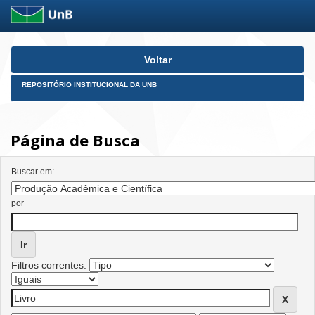
Skip
Voltar
navigation
REPOSITÓRIO INSTITUCIONAL DA UNB
Página de Busca
Buscar em:
por
Filtros correntes: