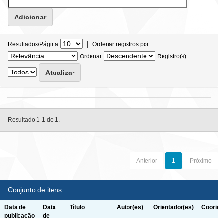
|
Resultados/Página
Ordenar registros por
Ordenar
Registro(s)
Resultado 1-1 de 1.
Anterior
1
Próximo
Conjunto de itens:
Data de
Data
Título
Autor(es)
Orientador(es)
Coori
publicação
de