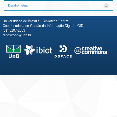
Dendrometria
1
Universidade de Brasília - Biblioteca Central
Coordenadoria de Gestão da Informação Digital - GID
(61) 3107-2683
repositorio@unb.br
Fale conosco
Sobre