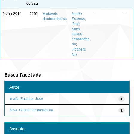
defesa
9-Jun-2014
2002
Variáveis
Imaña
-
-
dentrométricas
Encinas,
José
;
Silva,
Gilson
Fernandes
da
;
Ticchetti,
Iuri
Busca facetada
Autor
Imaña Encinas, José
1
Silva, Gilson Fernandes da
1
Assunto