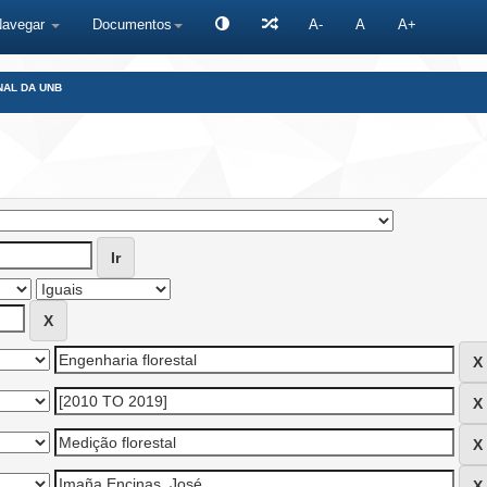
Navegar
Documentos
A-
A
A+
NAL DA UNB