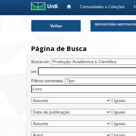
Comunidades e Coleções
Skip
REPOSITÓRIO INSTITUCIO
Voltar
navigation
Página de Busca
Buscar em:
por
Filtros correntes: