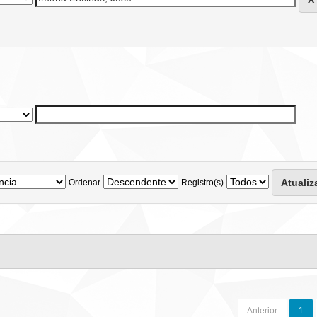
Ordenar
Registro(s)
Anterior
1