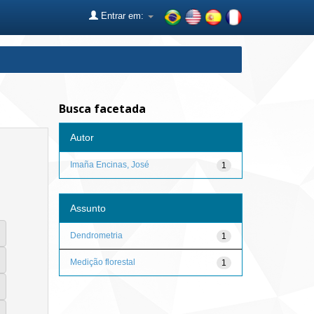
Entrar em:
Busca facetada
Autor
Imaña Encinas, José
1
Assunto
Dendrometria
1
Medição florestal
1