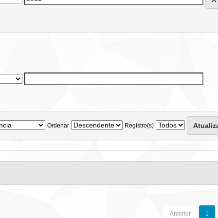
Ordenar
Registro(s)
Anterior
1