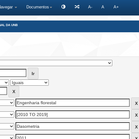
Navegar
Documentos
A-
A
A+
NAL DA UNB