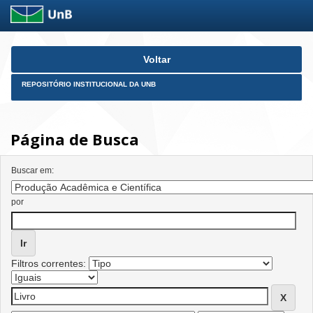
Skip
Voltar
navigation
REPOSITÓRIO INSTITUCIONAL DA UNB
Página de Busca
Buscar em:
por
Filtros correntes: