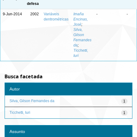
defesa
9-Jun-2014
2002
Variáveis
Imaña
-
-
dentrométricas
Encinas,
José
;
Silva,
Gilson
Fernandes
da
;
Ticchetti,
Iuri
Busca facetada
Autor
Silva, Gilson Fernandes da
1
Ticchetti, Iuri
1
Assunto