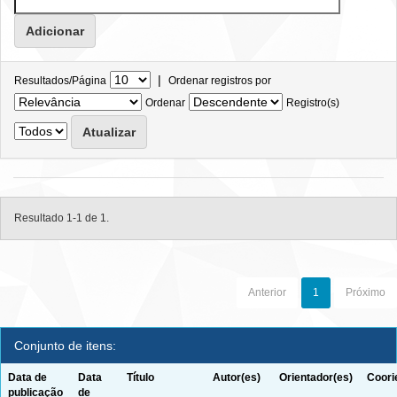
|
Resultados/Página
Ordenar registros por
Ordenar
Registro(s)
Resultado 1-1 de 1.
Anterior
1
Próximo
Conjunto de itens:
Data de
Data
Título
Autor(es)
Orientador(es)
Coori
publicação
de