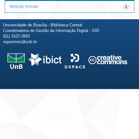
Medição florestal
1
Universidade de Brasília - Biblioteca Central
Coordenadoria de Gestão da Informação Digital - GID
(61) 3107-2683
repositorio@unb.br
Fale conosco
Sobre