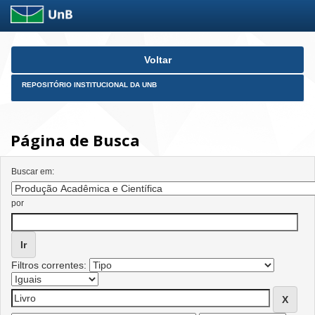
Skip
Voltar
navigation
REPOSITÓRIO INSTITUCIONAL DA UNB
Página de Busca
Buscar em:
por
Filtros correntes: