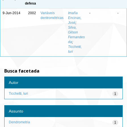
defesa
9-Jun-2014
2002
Variáveis
Imaña
-
-
dentrométricas
Encinas,
José
;
Silva,
Gilson
Fernandes
da
;
Ticchetti,
Iuri
Busca facetada
Autor
Ticchetti, Iuri
1
Assunto
Dendrometria
1