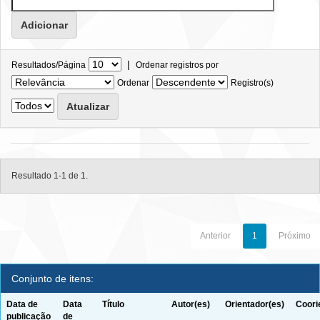
|
Resultados/Página
Ordenar registros por
Ordenar
Registro(s)
Resultado 1-1 de 1.
Anterior
1
Próximo
Conjunto de itens:
Data de
Data
Título
Autor(es)
Orientador(es)
Coori
publicação
de