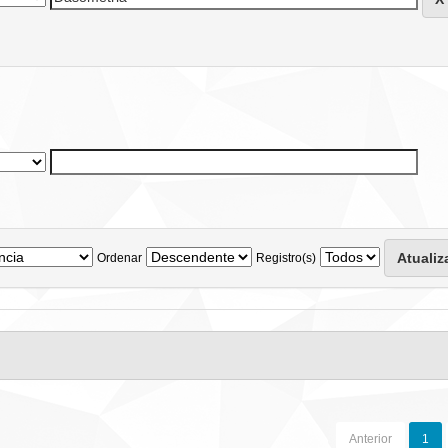
Ordenar
Registro(s)
Anterior
1