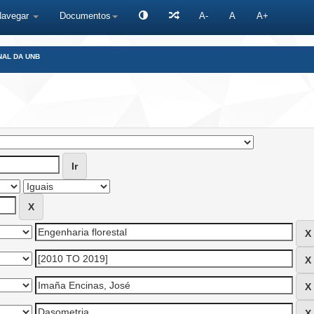
Navegar
Documentos
A-
A
A+
NAL DA UNB