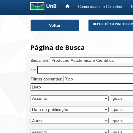
Comunidades e Coleções
Skip
REPOSITÓRIO INSTITUCIO
Voltar
navigation
Página de Busca
Buscar em:
por
Filtros correntes: