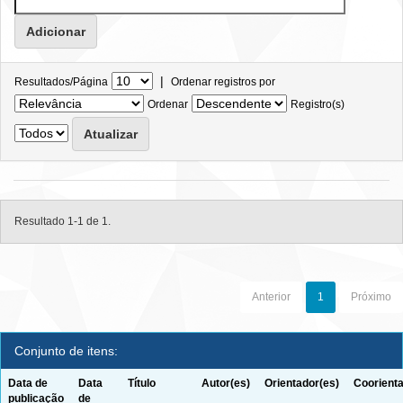
|
Resultados/Página
Ordenar registros por
Ordenar
Registro(s)
Resultado 1-1 de 1.
Anterior
1
Próximo
Conjunto de itens:
Data de
Data
Título
Autor(es)
Orientador(es)
Coorienta
publicação
de