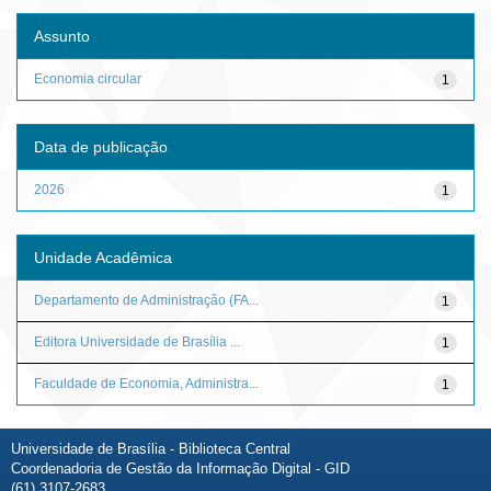
Assunto
Economia circular
1
Data de publicação
2026
1
Unidade Acadêmica
Departamento de Administração (FA...
1
Editora Universidade de Brasília ...
1
Faculdade de Economia, Administra...
1
Universidade de Brasília - Biblioteca Central
Coordenadoria de Gestão da Informação Digital - GID
(61) 3107-2683