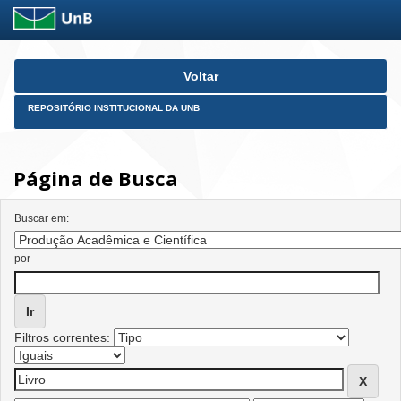
Skip
Voltar
navigation
REPOSITÓRIO INSTITUCIONAL DA UNB
Página de Busca
Buscar em:
por
Filtros correntes: