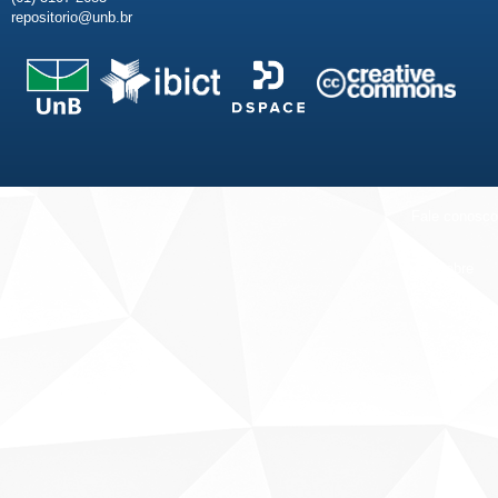
repositorio@unb.br
Fale conosco
Sobre