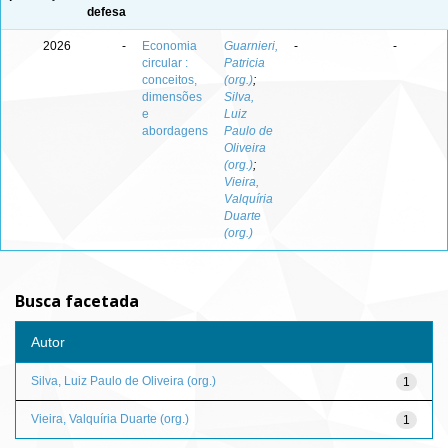
defesa
2026
-
Economia
Guarnieri,
-
-
circular :
Patricia
conceitos,
(org.)
;
dimensões
Silva,
e
Luiz
abordagens
Paulo de
Oliveira
(org.)
;
Vieira,
Valquíria
Duarte
(org.)
Busca facetada
Autor
Silva, Luiz Paulo de Oliveira (org.)
1
Vieira, Valquíria Duarte (org.)
1