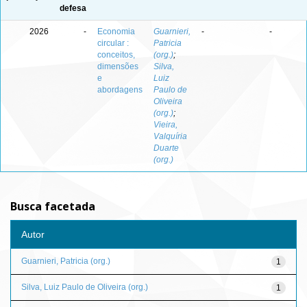
defesa
2026
-
Economia
Guarnieri,
-
-
circular :
Patricia
conceitos,
(org.)
;
dimensões
Silva,
e
Luiz
abordagens
Paulo de
Oliveira
(org.)
;
Vieira,
Valquíria
Duarte
(org.)
Busca facetada
Autor
Guarnieri, Patricia (org.)
1
Silva, Luiz Paulo de Oliveira (org.)
1