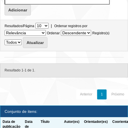
|
Resultados/Página
Ordenar registros por
Ordenar
Registro(s)
Resultado 1-1 de 1.
Anterior
1
Próximo
Conjunto de itens:
Data de
Data
Título
Autor(es)
Orientador(es)
Coorienta
publicação
de