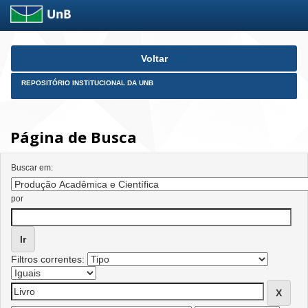
Skip
Voltar
navigation
REPOSITÓRIO INSTITUCIONAL DA UNB
Página de Busca
Buscar em:
por
Filtros correntes: