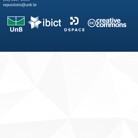
repositorio@unb.br
Fale conosco
Sobre