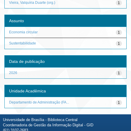
Vieira, Valquíria Duarte (org.)
1
Assunto
Economia circular
1
Sustentabilidade
1
Data de publicação
2026
1
Unidade Acadêmica
Departamento de Administração (FA...
1
Universidade de Brasília - Biblioteca Central
Coordenadoria de Gestão da Informação Digital - GID
(61) 3107-2683