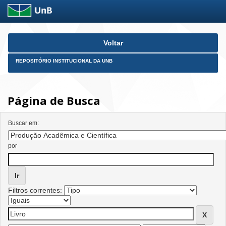
Skip
Voltar
navigation
REPOSITÓRIO INSTITUCIONAL DA UNB
Página de Busca
Buscar em:
por
Filtros correntes: