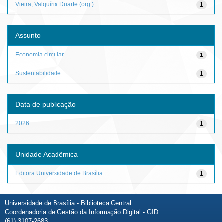
Vieira, Valquíria Duarte (org.)
1
Assunto
Economia circular
1
Sustentabilidade
1
Data de publicação
2026
1
Unidade Acadêmica
Editora Universidade de Brasília ...
1
Universidade de Brasília - Biblioteca Central
Coordenadoria de Gestão da Informação Digital - GID
(61) 3107-2683