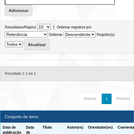
|
Resultados/Página
Ordenar registros por
Ordenar
Registro(s)
Resultado 1-1 de 1.
Anterior
1
Próximo
Conjunto de itens:
Data de
Data
Título
Autor(es)
Orientador(es)
Coorienta
publicação
de