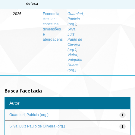
defesa
2026
-
Economia
Guarnieri,
-
-
circular :
Patricia
conceitos,
(org.)
;
dimensões
Silva,
e
Luiz
abordagens
Paulo de
Oliveira
(org.)
;
Vieira,
Valquíria
Duarte
(org.)
Busca facetada
Autor
Guarnieri, Patricia (org.)
1
Silva, Luiz Paulo de Oliveira (org.)
1