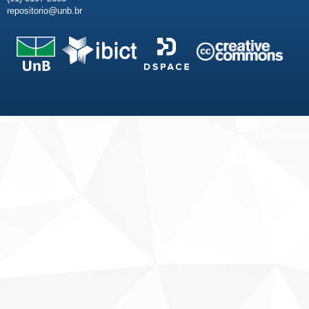
repositorio@unb.br
Fale conosco
Sobre