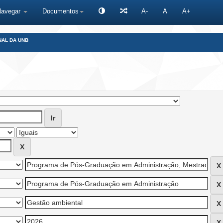
Navegar
Documentos
A-
A
A+
NAL DA UNB