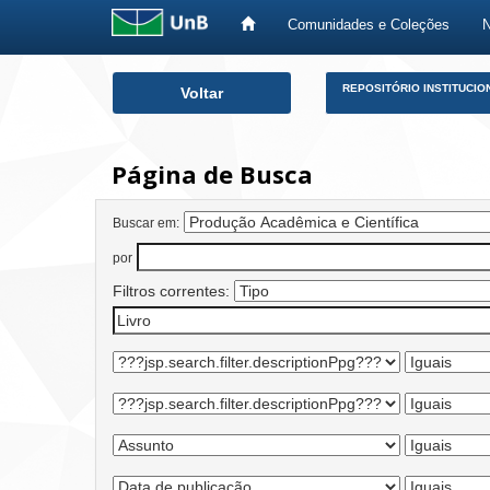
Comunidades e Coleções
Skip
REPOSITÓRIO INSTITUCIO
Voltar
navigation
Página de Busca
Buscar em:
por
Filtros correntes: