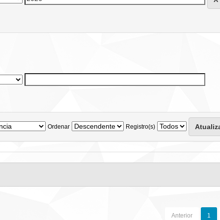
Ordenar
Registro(s)
Anterior
1