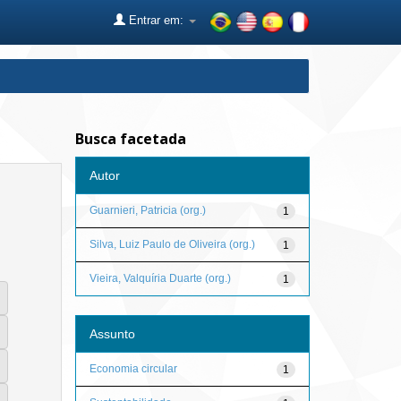
Entrar em:
Busca facetada
Autor
Guarnieri, Patricia (org.)
1
Silva, Luiz Paulo de Oliveira (org.)
1
Vieira, Valquíria Duarte (org.)
1
Assunto
Economia circular
1