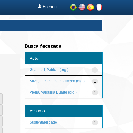
Entrar em:
Busca facetada
Autor
Guarnieri, Patricia (org.)
1
Silva, Luiz Paulo de Oliveira (org.)
1
Vieira, Valquíria Duarte (org.)
1
Assunto
Sustentabilidade
1