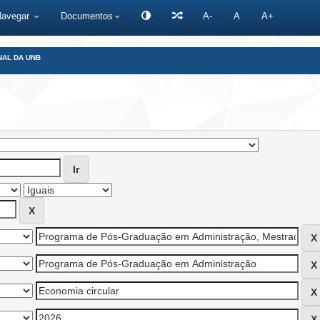
Navegar
Documentos
A-
A
A+
NAL DA UNB