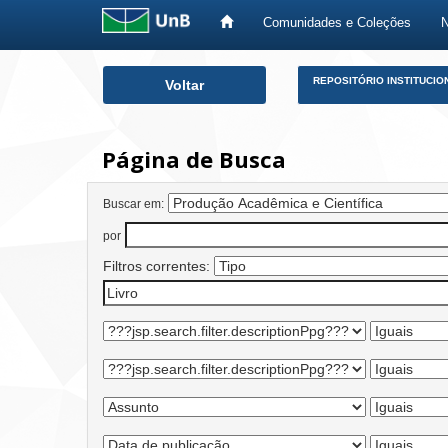
Comunidades e Coleções
Skip
REPOSITÓRIO INSTITUCIO
Voltar
navigation
Página de Busca
Buscar em:
por
Filtros correntes: