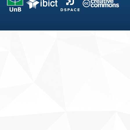
Fale conosco
Sobre