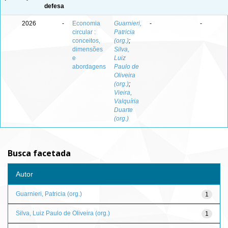
defesa
2026
-
Economia
Guarnieri,
-
-
circular :
Patricia
conceitos,
(org.)
;
dimensões
Silva,
e
Luiz
abordagens
Paulo de
Oliveira
(org.)
;
Vieira,
Valquíria
Duarte
(org.)
Busca facetada
Autor
Guarnieri, Patricia (org.)
1
Silva, Luiz Paulo de Oliveira (org.)
1