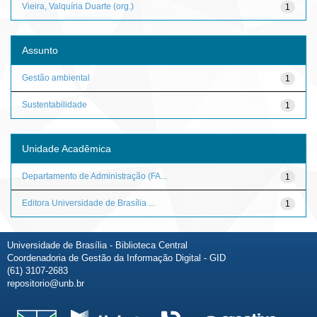
Vieira, Valquíria Duarte (org.)
1
Assunto
Gestão ambiental
1
Sustentabilidade
1
Unidade Acadêmica
Departamento de Administração (FA...
1
Editora Universidade de Brasília ...
1
Universidade de Brasília - Biblioteca Central
Coordenadoria de Gestão da Informação Digital - GID
(61) 3107-2683
repositorio@unb.br