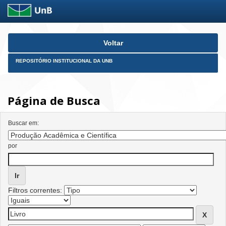
Skip
Voltar
navigation
REPOSITÓRIO INSTITUCIONAL DA UNB
Página de Busca
Buscar em:
por
Filtros correntes: