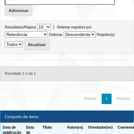
|
Resultados/Página
Ordenar registros por
Ordenar
Registro(s)
Resultado 1-1 de 1.
Anterior
1
Próximo
Conjunto de itens:
Data de
Data
Título
Autor(es)
Orientador(es)
Coorienta
publicação
de