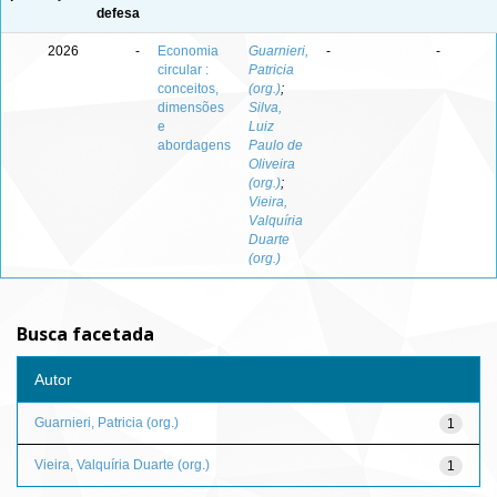
defesa
2026
-
Economia
Guarnieri,
-
-
circular :
Patricia
conceitos,
(org.)
;
dimensões
Silva,
e
Luiz
abordagens
Paulo de
Oliveira
(org.)
;
Vieira,
Valquíria
Duarte
(org.)
Busca facetada
Autor
Guarnieri, Patricia (org.)
1
Vieira, Valquíria Duarte (org.)
1