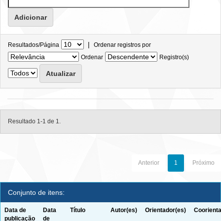
|
Resultados/Página
Ordenar registros por
Ordenar
Registro(s)
Resultado 1-1 de 1.
Anterior
1
Próximo
Conjunto de itens:
Data de
Data
Título
Autor(es)
Orientador(es)
Coorienta
publicação
de