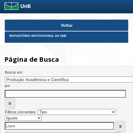
Skip
Voltar
navigation
REPOSITÓRIO INSTITUCIONAL DA UNB
Página de Busca
Buscar em:
por
Filtros correntes: