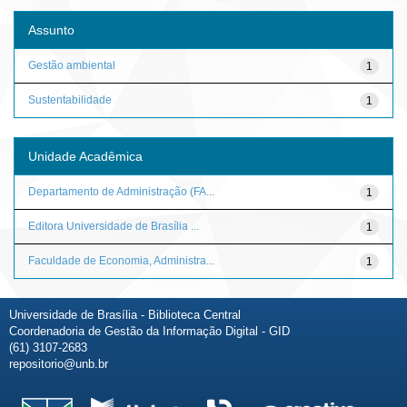
Assunto
Gestão ambiental
1
Sustentabilidade
1
Unidade Acadêmica
Departamento de Administração (FA...
1
Editora Universidade de Brasília ...
1
Faculdade de Economia, Administra...
1
Universidade de Brasília - Biblioteca Central
Coordenadoria de Gestão da Informação Digital - GID
(61) 3107-2683
repositorio@unb.br