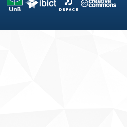
Fale conosco
Sobre