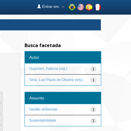
Entrar em:
Busca facetada
Autor
Guarnieri, Patricia (org.)
1
Silva, Luiz Paulo de Oliveira (org.)
1
Assunto
Gestão ambiental
1
Sustentabilidade
1