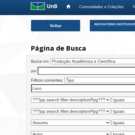
Comunidades e Coleções
Skip
REPOSITÓRIO INSTITUCIO
Voltar
navigation
Página de Busca
Buscar em:
por
Filtros correntes: