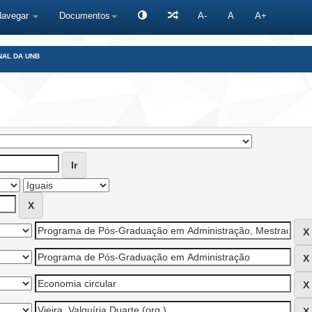
Navegar
Documentos
A-
A
A+
NAL DA UNB