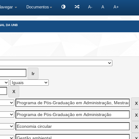
Navegar
Documentos
A-
A
A+
NAL DA UNB