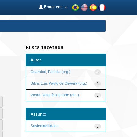
Entrar em:
Busca facetada
Autor
Guarnieri, Patricia (org.)
1
Silva, Luiz Paulo de Oliveira (org.)
1
Vieira, Valquíria Duarte (org.)
1
Assunto
Sustentabilidade
1