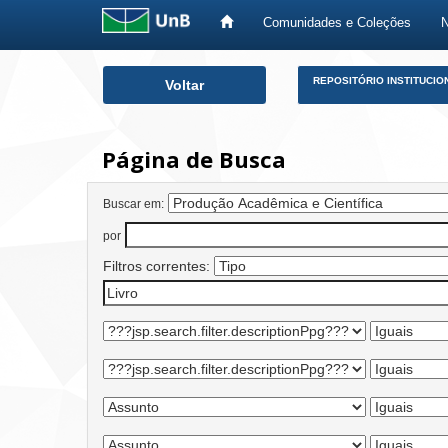
Comunidades e Coleções
Skip
REPOSITÓRIO INSTITUCIO
Voltar
navigation
Página de Busca
Buscar em:
por
Filtros correntes: