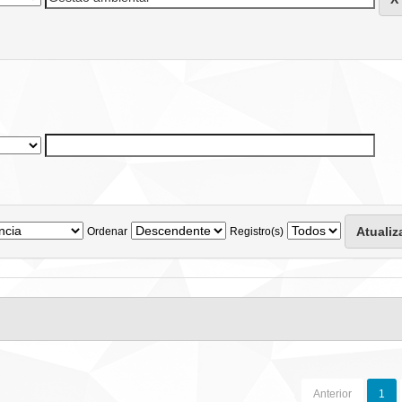
Ordenar
Registro(s)
Anterior
1