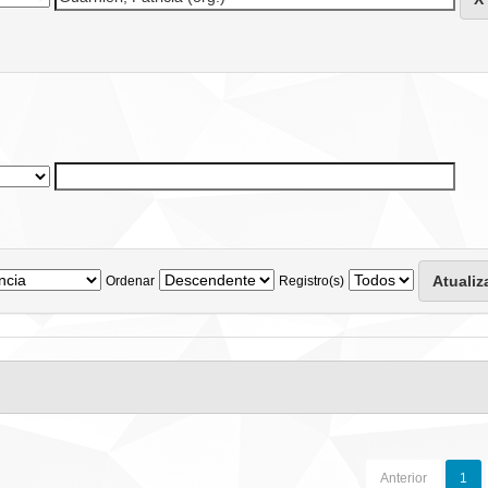
Ordenar
Registro(s)
Anterior
1