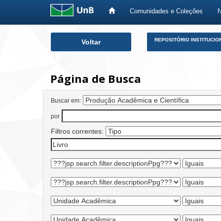
Comunidades e Coleções
Skip
REPOSITÓRIO INSTITUCIO
Voltar
navigation
Página de Busca
Buscar em:
por
Filtros correntes: