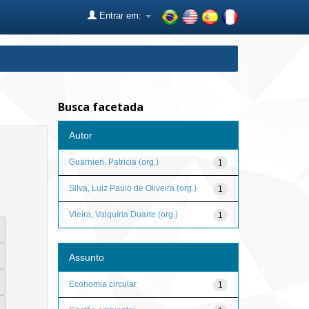
Entrar em:
Busca facetada
Autor
Guarnieri, Patricia (org.)
1
Silva, Luiz Paulo de Oliveira (org.)
1
Vieira, Valquíria Duarte (org.)
1
Assunto
Economia circular
1