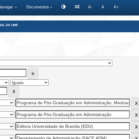
Navegar
Documentos
A-
A
A+
NAL DA UNB