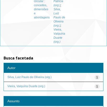
circular :
Patricia
conceitos,
(org.)
;
dimensões
Silva,
e
Luiz
abordagens
Paulo de
Oliveira
(org.)
;
Vieira,
Valquíria
Duarte
(org.)
Busca facetada
Autor
Silva, Luiz Paulo de Oliveira (org.)
1
Vieira, Valquíria Duarte (org.)
1
Assunto