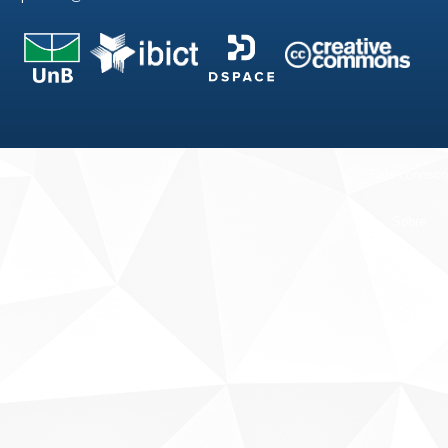
Fale conosco
Sobre