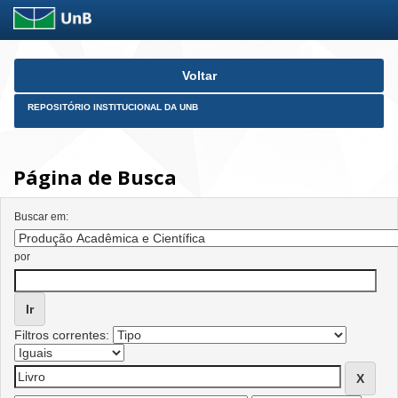
Skip
Voltar
navigation
REPOSITÓRIO INSTITUCIONAL DA UNB
Página de Busca
Buscar em:
por
Filtros correntes: