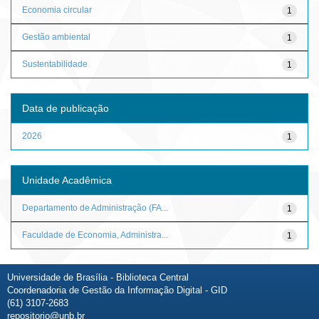
Economia circular
1
Gestão ambiental
1
Sustentabilidade
1
Data de publicação
2026
1
Unidade Acadêmica
Departamento de Administração (FA...
1
Faculdade de Economia, Administra...
1
Universidade de Brasília - Biblioteca Central
Coordenadoria de Gestão da Informação Digital - GID
(61) 3107-2683
repositorio@unb.br