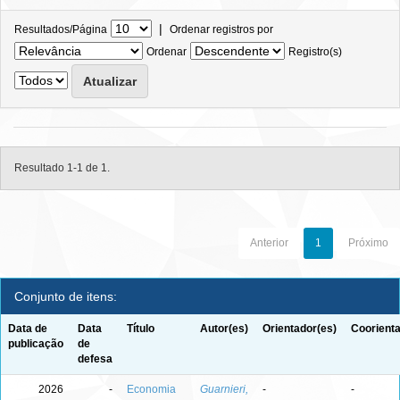
|
Resultados/Página
Ordenar registros por
Ordenar
Registro(s)
Resultado 1-1 de 1.
Anterior
1
Próximo
Conjunto de itens:
Data de
Data
Título
Autor(es)
Orientador(es)
Coorienta
publicação
de
defesa
2026
-
Economia
Guarnieri,
-
-