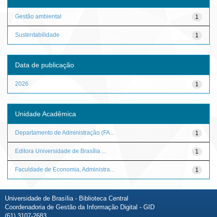
Gestão ambiental
1
Sustentabilidade
1
Data de publicação
2026
1
Unidade Acadêmica
Departamento de Administração (FA...
1
Editora Universidade de Brasília ...
1
Faculdade de Economia, Administra...
1
Universidade de Brasília - Biblioteca Central
Coordenadoria de Gestão da Informação Digital - GID
(61) 3107-2683