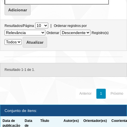
|
Resultados/Página
Ordenar registros por
Ordenar
Registro(s)
Resultado 1-1 de 1.
Anterior
1
Próximo
Conjunto de itens:
Data de
Data
Título
Autor(es)
Orientador(es)
Coorienta
publicação
de