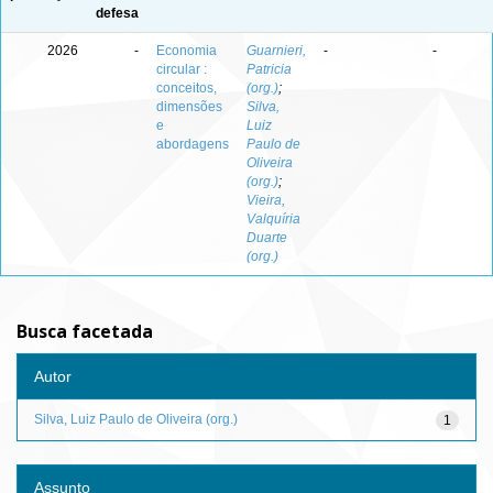
defesa
2026
-
Economia
Guarnieri,
-
-
circular :
Patricia
conceitos,
(org.)
;
dimensões
Silva,
e
Luiz
abordagens
Paulo de
Oliveira
(org.)
;
Vieira,
Valquíria
Duarte
(org.)
Busca facetada
Autor
Silva, Luiz Paulo de Oliveira (org.)
1
Assunto