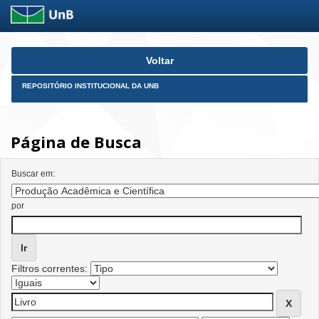
Skip
Voltar
navigation
REPOSITÓRIO INSTITUCIONAL DA UNB
Página de Busca
Buscar em:
por
Filtros correntes: