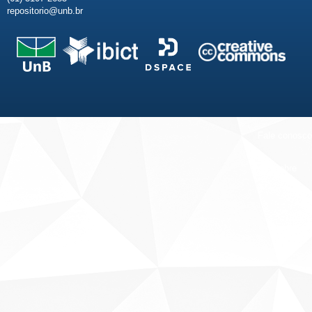
repositorio@unb.br
Fale conosco
Sobre