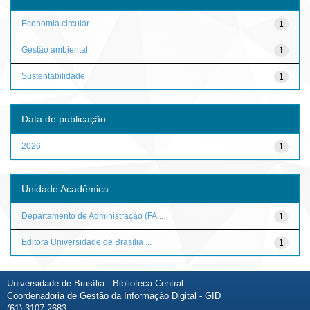
Economia circular
1
Gestão ambiental
1
Sustentabilidade
1
Data de publicação
2026
1
Unidade Acadêmica
Departamento de Administração (FA...
1
Editora Universidade de Brasília ...
1
Universidade de Brasília - Biblioteca Central
Coordenadoria de Gestão da Informação Digital - GID
(61) 3107-2683