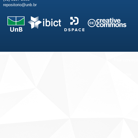
repositorio@unb.br
Fale conosco
Sobre