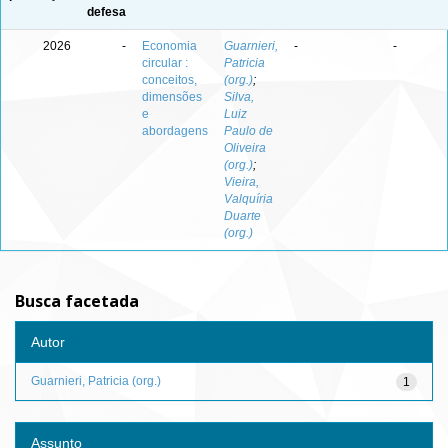
defesa
2026
-
Economia
Guarnieri,
-
-
circular :
Patricia
conceitos,
(org.)
;
dimensões
Silva,
e
Luiz
abordagens
Paulo de
Oliveira
(org.)
;
Vieira,
Valquíria
Duarte
(org.)
Busca facetada
Autor
Guarnieri, Patricia (org.)
1
Assunto