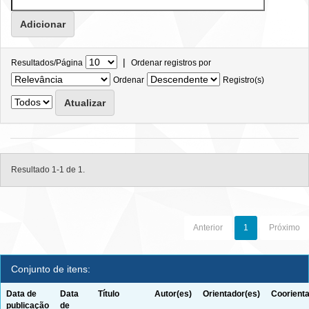
|
Resultados/Página
Ordenar registros por
Ordenar
Registro(s)
Resultado 1-1 de 1.
Anterior
1
Próximo
Conjunto de itens:
Data de
Data
Título
Autor(es)
Orientador(es)
Coorienta
publicação
de