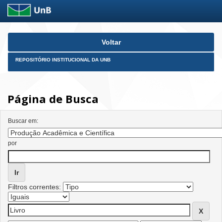
Skip
Voltar
navigation
REPOSITÓRIO INSTITUCIONAL DA UNB
Página de Busca
Buscar em:
por
Filtros correntes: