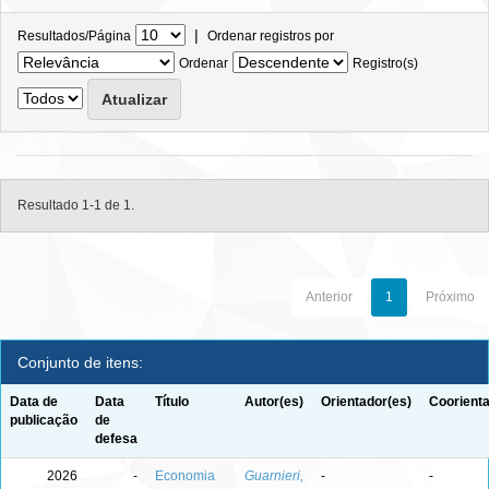
|
Resultados/Página
Ordenar registros por
Ordenar
Registro(s)
Resultado 1-1 de 1.
Anterior
1
Próximo
Conjunto de itens:
Data de
Data
Título
Autor(es)
Orientador(es)
Coorienta
publicação
de
defesa
2026
-
Economia
Guarnieri,
-
-