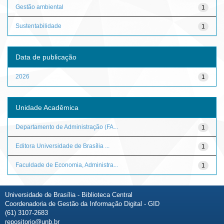
Gestão ambiental
1
Sustentabilidade
1
Data de publicação
2026
1
Unidade Acadêmica
Departamento de Administração (FA...
1
Editora Universidade de Brasília ...
1
Faculdade de Economia, Administra...
1
Universidade de Brasília - Biblioteca Central
Coordenadoria de Gestão da Informação Digital - GID
(61) 3107-2683
repositorio@unb.br