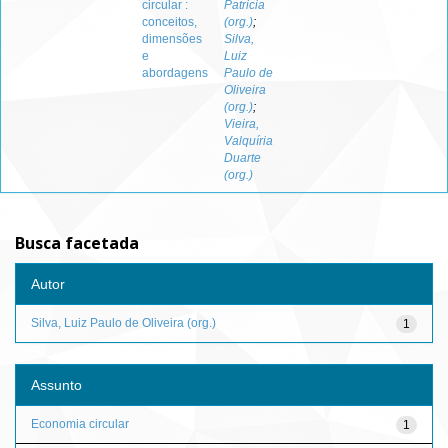
circular :
Patricia
conceitos,
(org.)
;
dimensões
Silva,
e
Luiz
abordagens
Paulo de
Oliveira
(org.)
;
Vieira,
Valquíria
Duarte
(org.)
Busca facetada
Autor
Silva, Luiz Paulo de Oliveira (org.)
1
Assunto
Economia circular
1