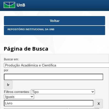
Skip
Voltar
navigation
REPOSITÓRIO INSTITUCIONAL DA UNB
Página de Busca
Buscar em:
por
Filtros correntes: