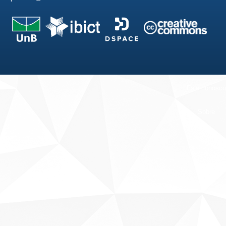
Fale conosco
Sobre