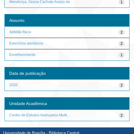
Mendonça, Geysa Cachate Araújo de
1
Assunto
Aptidão física
2
Exercícios aeróbicos
2
Envelhecimento
1
Data de publicação
2020
2
Unidade Acadêmica
Centro de Estudos Avançados Multi...
2
Universidade de Brasília - Biblioteca Central