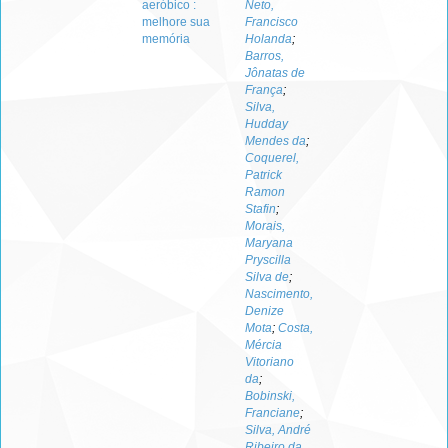
aeróbico :
Neto,
melhore sua
Francisco
memória
Holanda
;
Barros,
Jônatas de
França
;
Silva,
Hudday
Mendes da
;
Coquerel,
Patrick
Ramon
Stafin
;
Morais,
Maryana
Pryscilla
Silva de
;
Nascimento,
Denize
Mota
;
Costa,
Mércia
Vitoriano
da
;
Bobinski,
Franciane
;
Silva, André
Ribeiro da