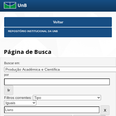
Skip
Voltar
navigation
REPOSITÓRIO INSTITUCIONAL DA UNB
Página de Busca
Buscar em:
por
Filtros correntes: