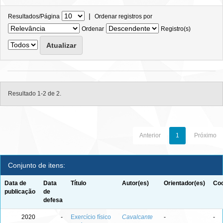
|
Resultados/Página
Ordenar registros por
Ordenar
Registro(s)
Resultado 1-2 de 2.
Anterior
1
Próximo
Conjunto de itens:
Data de
Data
Título
Autor(es)
Orientador(es)
Coo
publicação
de
defesa
2020
-
Exercício físico
Cavalcante
-
-