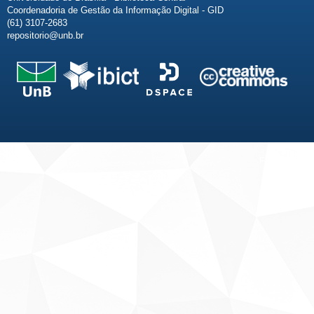
Coordenadoria de Gestão da Informação Digital - GID
(61) 3107-2683
repositorio@unb.br
Fale conosco
Sobre