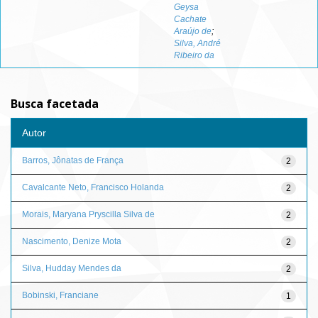
Geysa
Cachate
Araújo de
;
Silva, André
Ribeiro da
Busca facetada
Autor
Barros, Jônatas de França
2
Cavalcante Neto, Francisco Holanda
2
Morais, Maryana Pryscilla Silva de
2
Nascimento, Denize Mota
2
Silva, Hudday Mendes da
2
Bobinski, Franciane
1