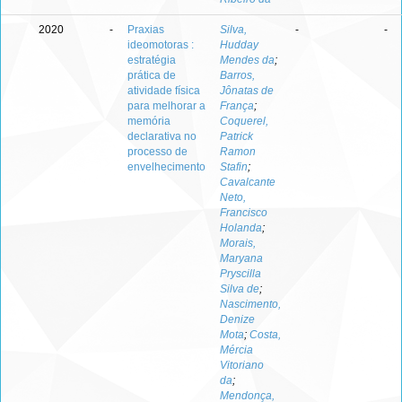
2020
-
Praxias
Silva,
-
-
ideomotoras :
Hudday
estratégia
Mendes da
;
prática de
Barros,
atividade física
Jônatas de
para melhorar a
França
;
memória
Coquerel,
declarativa no
Patrick
processo de
Ramon
envelhecimento
Stafin
;
Cavalcante
Neto,
Francisco
Holanda
;
Morais,
Maryana
Pryscilla
Silva de
;
Nascimento,
Denize
Mota
;
Costa,
Mércia
Vitoriano
da
;
Mendonça,