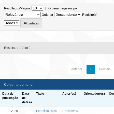
|
Resultados/Página
Ordenar registros por
Ordenar
Registro(s)
Resultado 1-2 de 2.
Anterior
1
Próximo
Conjunto de itens:
Data de
Data
Título
Autor(es)
Orientador(es)
Coo
publicação
de
defesa
2020
-
Exercício físico
Cavalcante
-
-