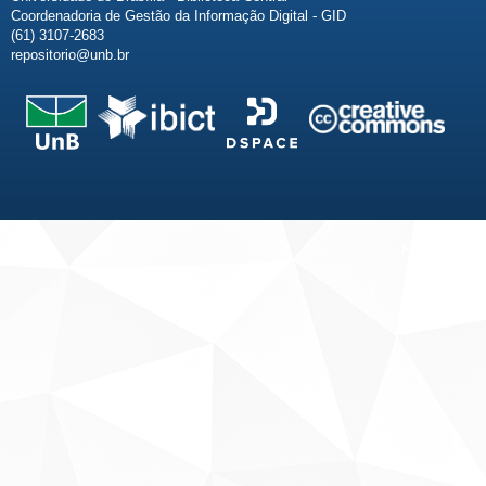
Coordenadoria de Gestão da Informação Digital - GID
(61) 3107-2683
repositorio@unb.br
Fale conosco
Sobre