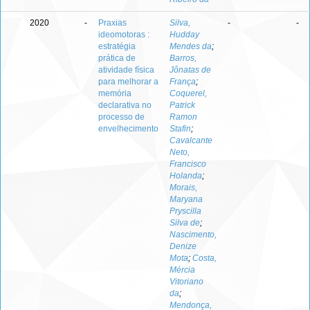
2020
-
Praxias
Silva,
-
-
ideomotoras :
Hudday
estratégia
Mendes da
;
prática de
Barros,
atividade física
Jônatas de
para melhorar a
França
;
memória
Coquerel,
declarativa no
Patrick
processo de
Ramon
envelhecimento
Stafin
;
Cavalcante
Neto,
Francisco
Holanda
;
Morais,
Maryana
Pryscilla
Silva de
;
Nascimento,
Denize
Mota
;
Costa,
Mércia
Vitoriano
da
;
Mendonça,