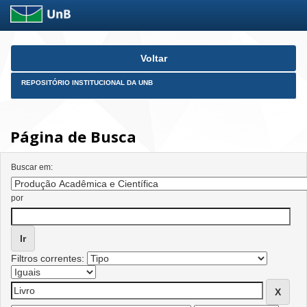
Skip
Voltar
navigation
REPOSITÓRIO INSTITUCIONAL DA UNB
Página de Busca
Buscar em:
por
Filtros correntes: