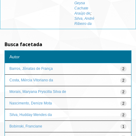
Geysa
Cachate
Araújo de
;
Silva, André
Ribeiro da
Busca facetada
Autor
Barros, Jônatas de França
2
Costa, Mércia Vitoriano da
2
Morais, Maryana Pryscilla Silva de
2
Nascimento, Denize Mota
2
Silva, Hudday Mendes da
2
Bobinski, Franciane
1