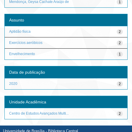
Mendonça, Geysa Cachate Araújo de
1
Assunto
Aptidão física
2
Exercícios aeróbicos
2
Envelhecimento
1
Data de publicação
2020
2
Unidade Acadêmica
Centro de Estudos Avançados Multi...
2
Universidade de Brasília - Biblioteca Central