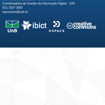
Coordenadoria de Gestão da Informação Digital - GID
(61) 3107-2683
repositorio@unb.br
Fale conosco
Sobre