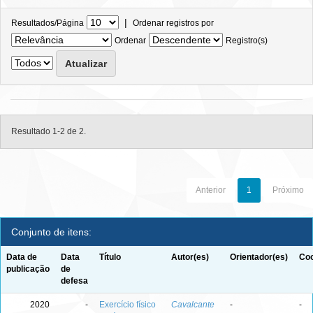
|
Resultados/Página
Ordenar registros por
Ordenar
Registro(s)
Resultado 1-2 de 2.
Anterior
1
Próximo
Conjunto de itens:
Data de
Data
Título
Autor(es)
Orientador(es)
Coo
publicação
de
defesa
2020
-
Exercício físico
Cavalcante
-
-