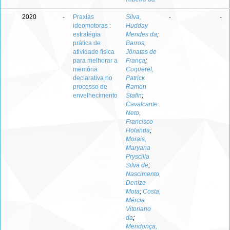
2020
-
Praxias
Silva,
-
-
ideomotoras :
Hudday
estratégia
Mendes da
;
prática de
Barros,
atividade física
Jônatas de
para melhorar a
França
;
memória
Coquerel,
declarativa no
Patrick
processo de
Ramon
envelhecimento
Stafin
;
Cavalcante
Neto,
Francisco
Holanda
;
Morais,
Maryana
Pryscilla
Silva de
;
Nascimento,
Denize
Mota
;
Costa,
Mércia
Vitoriano
da
;
Mendonça,