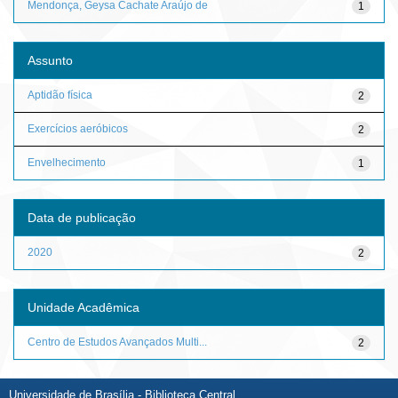
Mendonça, Geysa Cachate Araújo de
1
Assunto
Aptidão física
2
Exercícios aeróbicos
2
Envelhecimento
1
Data de publicação
2020
2
Unidade Acadêmica
Centro de Estudos Avançados Multi...
2
Universidade de Brasília - Biblioteca Central