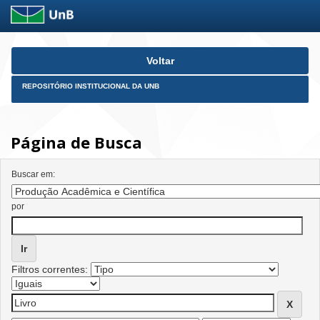
Skip
Voltar
navigation
REPOSITÓRIO INSTITUCIONAL DA UNB
Página de Busca
Buscar em:
por
Filtros correntes: