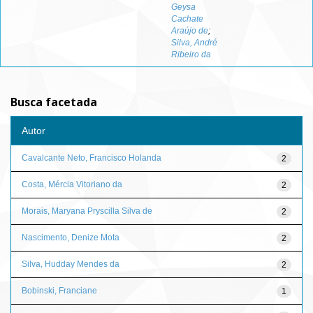
Geysa
Cachate
Araújo de
;
Silva, André
Ribeiro da
Busca facetada
Autor
Cavalcante Neto, Francisco Holanda
2
Costa, Mércia Vitoriano da
2
Morais, Maryana Pryscilla Silva de
2
Nascimento, Denize Mota
2
Silva, Hudday Mendes da
2
Bobinski, Franciane
1