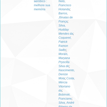
aeróbico :
Neto,
melhore sua
Francisco
memória
Holanda
;
Barros,
Jônatas de
França
;
Silva,
Hudday
Mendes da
;
Coquerel,
Patrick
Ramon
Stafin
;
Morais,
Maryana
Pryscilla
Silva de
;
Nascimento,
Denize
Mota
;
Costa,
Mércia
Vitoriano
da
;
Bobinski,
Franciane
;
Silva, André
Ribeiro da