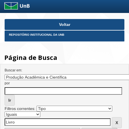
Skip
Voltar
navigation
REPOSITÓRIO INSTITUCIONAL DA UNB
Página de Busca
Buscar em:
por
Filtros correntes: