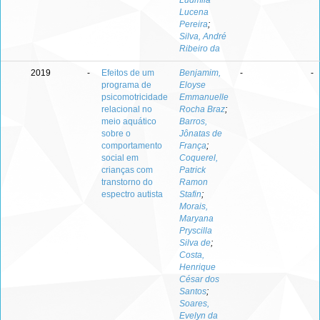
Ludmila
Lucena
Pereira
;
Silva, André
Ribeiro da
2019
-
Efeitos de um
Benjamim,
-
-
programa de
Eloyse
psicomotricidade
Emmanuelle
relacional no
Rocha Braz
;
meio aquático
Barros,
sobre o
Jônatas de
comportamento
França
;
social em
Coquerel,
crianças com
Patrick
transtorno do
Ramon
espectro autista
Stafin
;
Morais,
Maryana
Pryscilla
Silva de
;
Costa,
Henrique
César dos
Santos
;
Soares,
Evelyn da