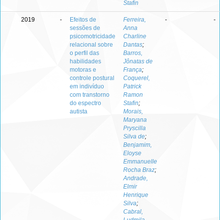
Stafin
2019
-
Efeitos de
Ferreira,
-
-
sessões de
Anna
psicomotricidade
Charline
relacional sobre
Dantas
;
o perfil das
Barros,
habilidades
Jônatas de
motoras e
França
;
controle postural
Coquerel,
em indivíduo
Patrick
com transtorno
Ramon
do espectro
Stafin
;
autista
Morais,
Maryana
Pryscilla
Silva de
;
Benjamim,
Eloyse
Emmanuelle
Rocha Braz
;
Andrade,
Elmir
Henrique
Silva
;
Cabral,