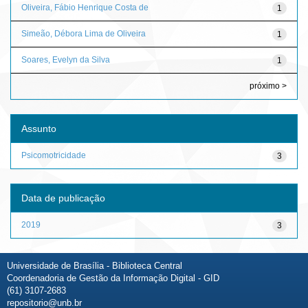
Oliveira, Fábio Henrique Costa de
1
Simeão, Débora Lima de Oliveira
1
Soares, Evelyn da Silva
1
próximo >
Assunto
Psicomotricidade
3
Data de publicação
2019
3
Universidade de Brasília - Biblioteca Central
Coordenadoria de Gestão da Informação Digital - GID
(61) 3107-2683
repositorio@unb.br