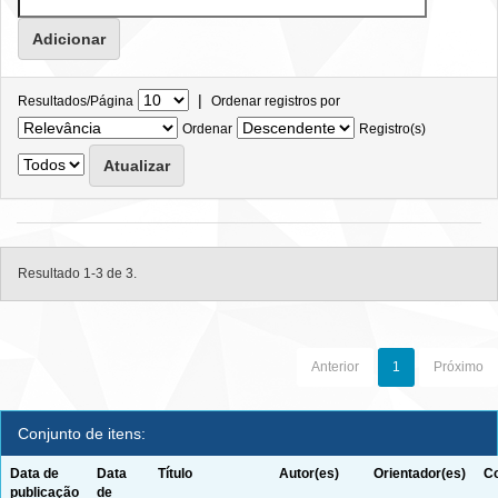
|
Resultados/Página
Ordenar registros por
Ordenar
Registro(s)
Resultado 1-3 de 3.
Anterior
1
Próximo
Conjunto de itens:
Data de
Data
Título
Autor(es)
Orientador(es)
Co
publicação
de