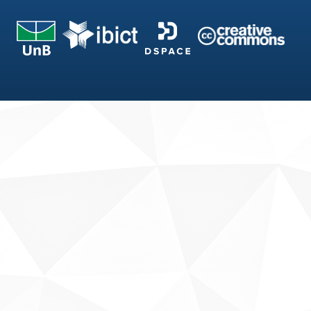
Fale conosco
Sobre