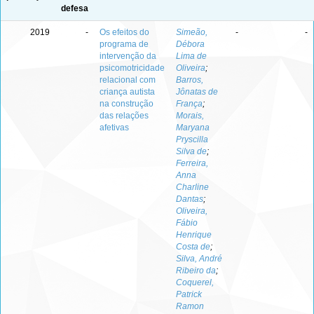
defesa
2019
-
Os efeitos do
Simeão,
-
-
programa de
Débora
intervenção da
Lima de
psicomotricidade
Oliveira
;
relacional com
Barros,
criança autista
Jônatas de
na construção
França
;
das relações
Morais,
afetivas
Maryana
Pryscilla
Silva de
;
Ferreira,
Anna
Charline
Dantas
;
Oliveira,
Fábio
Henrique
Costa de
;
Silva, André
Ribeiro da
;
Coquerel,
Patrick
Ramon