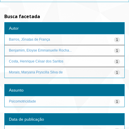
Busca facetada
Autor
Barros, Jônatas de França
1
Benjamim, Eloyse Emmanuelle Rocha...
1
Costa, Henrique César dos Santos
1
Morais, Maryana Pryscilla Silva de
1
Assunto
Psicomotricidade
1
Data de publicação