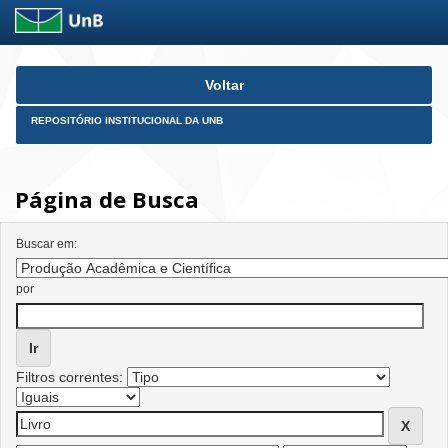
Skip
Voltar
navigation
REPOSITÓRIO INSTITUCIONAL DA UNB
Página de Busca
Buscar em:
por
Filtros correntes: