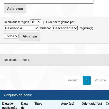
|
Resultados/Página
Ordenar registros por
Ordenar
Registro(s)
Resultado 1-1 de 1.
Anterior
1
Próximo
Conjunto de itens:
Data de
Data
Título
Autor(es)
Orientador(es)
Co
publicação
de