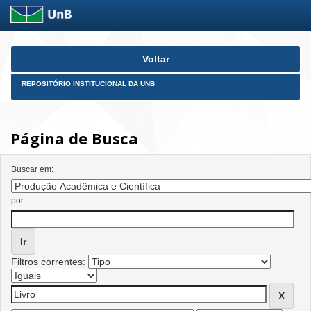
Skip
Voltar
navigation
REPOSITÓRIO INSTITUCIONAL DA UNB
Página de Busca
Buscar em:
por
Filtros correntes: