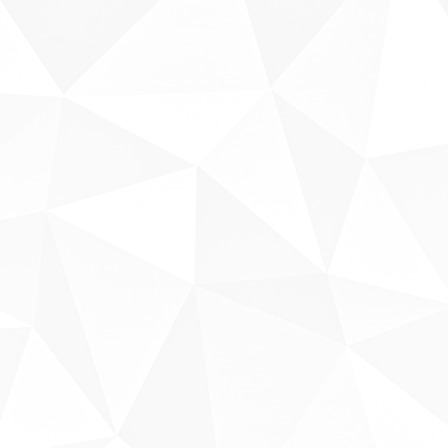
Fale conosco
Sobre