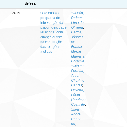
defesa
2019
-
Os efeitos do
Simeão,
-
-
programa de
Débora
intervenção da
Lima de
psicomotricidade
Oliveira
;
relacional com
Barros,
criança autista
Jônatas
na construção
de
das relações
França
;
afetivas
Morais,
Maryana
Pryscilla
Silva de
;
Ferreira,
Anna
Charline
Dantas
;
Oliveira,
Fábio
Henrique
Costa de
;
Silva,
André
Ribeiro
da
;