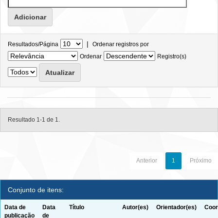
|
Resultados/Página
Ordenar registros por
Ordenar
Registro(s)
Resultado 1-1 de 1.
Anterior
1
Próximo
Conjunto de itens:
Data de
Data
Título
Autor(es)
Orientador(es)
Coor
publicação
de