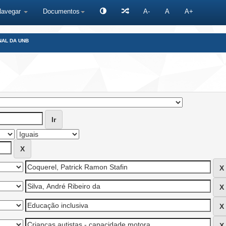
Navegar
Documentos
A-
A
A+
NAL DA UNB