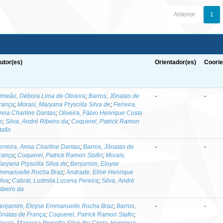
Anterior
1
utor(es)
Orientador(es)
Coorie
imeão, Débora Lima de Oliveira
;
Barros, Jônatas de
-
-
rança
;
Morais, Maryana Pryscilla Silva de
;
Ferreira,
nna Charline Dantas
;
Oliveira, Fábio Henrique Costa
e
;
Silva, André Ribeiro da
;
Coquerel, Patrick Ramon
tafin
erreira, Anna Charline Dantas
;
Barros, Jônatas de
-
-
rança
;
Coquerel, Patrick Ramon Stafin
;
Morais,
aryana Pryscilla Silva de
;
Benjamim, Eloyse
mmanuelle Rocha Braz
;
Andrade, Elmir Henrique
ilva
;
Cabral, Ludmila Lucena Pereira
;
Silva, André
ibeiro da
enjamim, Eloyse Emmanuelle Rocha Braz
;
Barros,
-
-
ônatas de França
;
Coquerel, Patrick Ramon Stafin
;