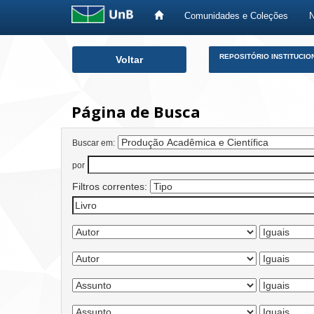
Comunidades e Coleções
Skip
REPOSITÓRIO INSTITUCIO
Voltar
navigation
Página de Busca
Buscar em:
por
Filtros correntes: