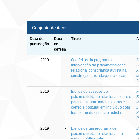
Conjunto de itens:
Data de
Data
Título
A
publicação
de
defesa
2019
-
Os efeitos do programa de
S
intervenção da psicomotricidade
F
relacional com criança autista na
A
construção das relações afetivas
d
S
2019
-
Efeitos de sessões de
F
psicomotricidade relacional sobre o
F
perfil das habilidades motoras e
M
controle postural em indivíduo com
E
transtorno do espectro autista
S
R
2019
-
Efeitos de um programa de
B
psicomotricidade relacional no
J