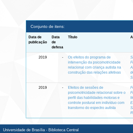
Conjunto de itens:
Data de
Data
Título
A
publicação
de
defesa
2019
-
Os efeitos do programa de
S
intervenção da psicomotricidade
F
relacional com criança autista na
A
construção das relações afetivas
d
S
2019
-
Efeitos de sessões de
F
psicomotricidade relacional sobre o
F
perfil das habilidades motoras e
M
controle postural em indivíduo com
E
transtorno do espectro autista
S
R
Universidade de Brasília - Biblioteca Central