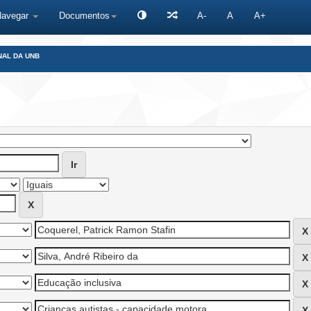
Navegar
Documentos
A-
A
A+
NAL DA UNB