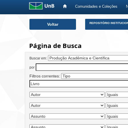
Comunidades e Coleções
Skip
REPOSITÓRIO INSTITUCIO
Voltar
navigation
Página de Busca
Buscar em:
por
Filtros correntes: