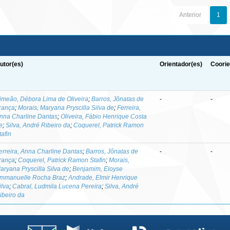
Anterior
1
utor(es)
Orientador(es)
Coorie
imeão, Débora Lima de Oliveira
;
Barros, Jônatas de
-
-
rança
;
Morais, Maryana Pryscilla Silva de
;
Ferreira,
nna Charline Dantas
;
Oliveira, Fábio Henrique Costa
e
;
Silva, André Ribeiro da
;
Coquerel, Patrick Ramon
tafin
erreira, Anna Charline Dantas
;
Barros, Jônatas de
-
-
rança
;
Coquerel, Patrick Ramon Stafin
;
Morais,
aryana Pryscilla Silva de
;
Benjamim, Eloyse
mmanuelle Rocha Braz
;
Andrade, Elmir Henrique
ilva
;
Cabral, Ludmila Lucena Pereira
;
Silva, André
ibeiro da