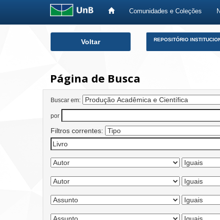
Comunidades e Coleções
Skip
REPOSITÓRIO INSTITUCIO
Voltar
navigation
Página de Busca
Buscar em:
por
Filtros correntes: