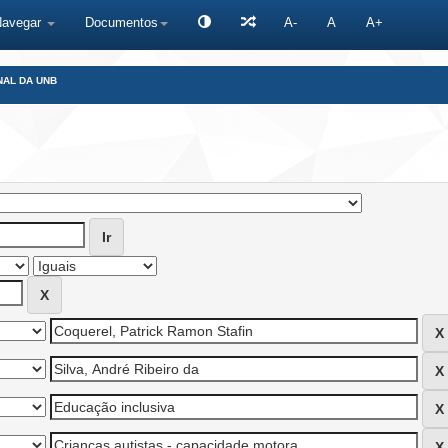
Navegar
Documentos
A-
A
A+
NAL DA UNB