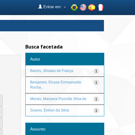
Entrar em:
Busca facetada
Autor
Barros, Jônatas de França
1
Benjamim, Eloyse Emmanuelle
1
Rocha...
Morais, Maryana Pryscilla Silva de
1
Soares, Evelyn da Silva
1
Assunto