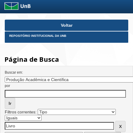
Skip
Voltar
navigation
REPOSITÓRIO INSTITUCIONAL DA UNB
Página de Busca
Buscar em:
por
Filtros correntes: