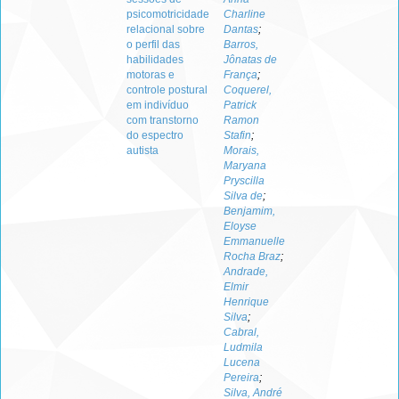
psicomotricidade
Charline
relacional sobre
Dantas
;
o perfil das
Barros,
habilidades
Jônatas de
motoras e
França
;
controle postural
Coquerel,
em indivíduo
Patrick
com transtorno
Ramon
do espectro
Stafin
;
autista
Morais,
Maryana
Pryscilla
Silva de
;
Benjamim,
Eloyse
Emmanuelle
Rocha Braz
;
Andrade,
Elmir
Henrique
Silva
;
Cabral,
Ludmila
Lucena
Pereira
;
Silva, André