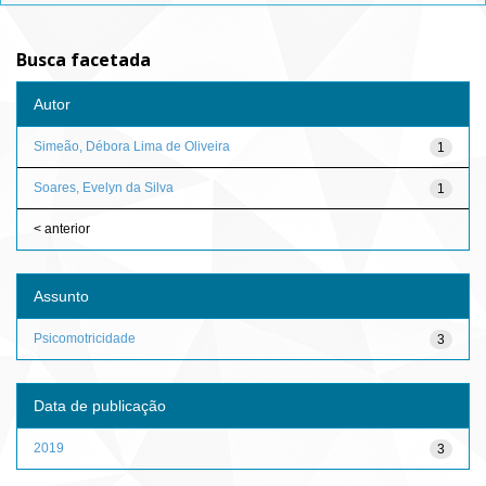
Busca facetada
Autor
Simeão, Débora Lima de Oliveira
1
Soares, Evelyn da Silva
1
< anterior
Assunto
Psicomotricidade
3
Data de publicação
2019
3