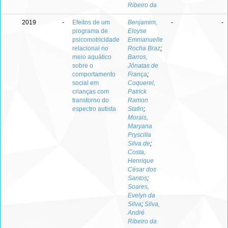
Ribeiro da
2019
-
Efeitos de um
Benjamim,
-
-
programa de
Eloyse
psicomotricidade
Emmanuelle
relacional no
Rocha Braz
;
meio aquático
Barros,
sobre o
Jônatas de
comportamento
França
;
social em
Coquerel,
crianças com
Patrick
transtorno do
Ramon
espectro autista
Stafin
;
Morais,
Maryana
Pryscilla
Silva de
;
Costa,
Henrique
César dos
Santos
;
Soares,
Evelyn da
Silva
;
Silva,
André
Ribeiro da