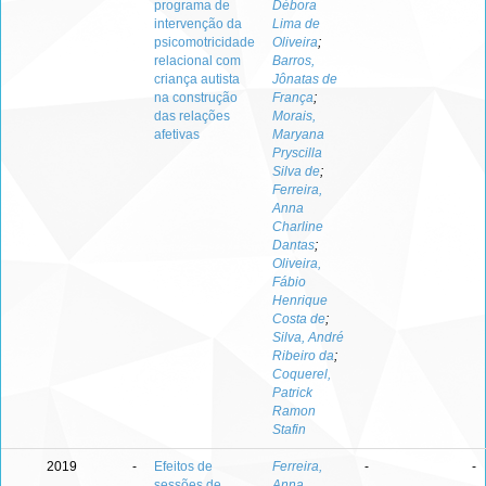
programa de
Débora
intervenção da
Lima de
psicomotricidade
Oliveira
;
relacional com
Barros,
criança autista
Jônatas de
na construção
França
;
das relações
Morais,
afetivas
Maryana
Pryscilla
Silva de
;
Ferreira,
Anna
Charline
Dantas
;
Oliveira,
Fábio
Henrique
Costa de
;
Silva, André
Ribeiro da
;
Coquerel,
Patrick
Ramon
Stafin
2019
-
Efeitos de
Ferreira,
-
-
sessões de
Anna