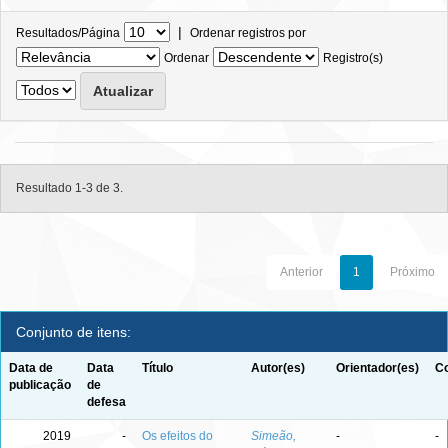
|
Resultados/Página
Ordenar registros por
Ordenar
Registro(s)
Resultado 1-3 de 3.
Anterior
1
Próximo
Conjunto de itens:
Data de
Data
Título
Autor(es)
Orientador(es)
Co
publicação
de
defesa
2019
-
Os efeitos do
Simeão,
-
-