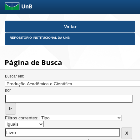
Skip
Voltar
navigation
REPOSITÓRIO INSTITUCIONAL DA UNB
Página de Busca
Buscar em:
por
Filtros correntes: