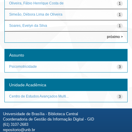
Oliveira, Fábio Henrique Costa de
1
Simeão, Débora Lima de Oliveira
1
Soares, Evelyn da Silva
1
próximo >
Assunto
Psicomotricidade
3
Unidade Acadêmica
Centro de Estudos Avançados Multi...
3
Universidade de Brasília - Biblioteca Central
Coordenadoria de Gestão da Informação Digital - GID
(61) 3107-2683
repositorio@unb.br