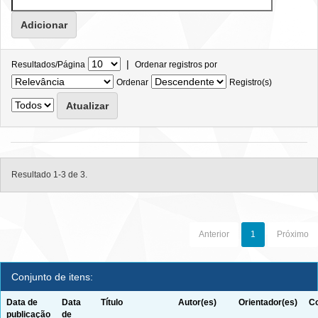
|
Resultados/Página
Ordenar registros por
Ordenar
Registro(s)
Resultado 1-3 de 3.
Anterior
1
Próximo
Conjunto de itens:
Data de
Data
Título
Autor(es)
Orientador(es)
Co
publicação
de