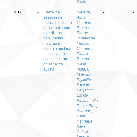
Stafin
2019
-
Efeitos de
Ferreira,
-
-
sessões de
Anna
psicomotricidade
Charline
relacional sobre
Dantas
;
o perfil das
Barros,
habilidades
Jônatas de
motoras e
França
;
controle postural
Coquerel,
em indivíduo
Patrick
com transtorno
Ramon
do espectro
Stafin
;
autista
Morais,
Maryana
Pryscilla
Silva de
;
Benjamim,
Eloyse
Emmanuelle
Rocha Braz
;
Andrade,
Elmir
Henrique
Silva
;
Cabral,