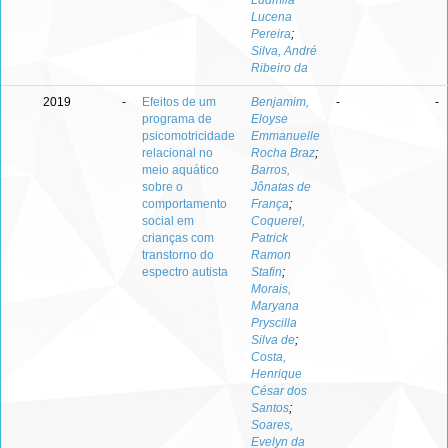
Ludmila
Lucena
Pereira
;
Silva, André
Ribeiro da
2019
-
Efeitos de um
Benjamim,
-
-
programa de
Eloyse
psicomotricidade
Emmanuelle
relacional no
Rocha Braz
;
meio aquático
Barros,
sobre o
Jônatas de
comportamento
França
;
social em
Coquerel,
crianças com
Patrick
transtorno do
Ramon
espectro autista
Stafin
;
Morais,
Maryana
Pryscilla
Silva de
;
Costa,
Henrique
César dos
Santos
;
Soares,
Evelyn da