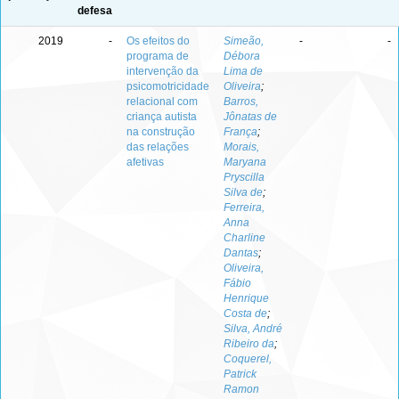
defesa
2019
-
Os efeitos do
Simeão,
-
-
programa de
Débora
intervenção da
Lima de
psicomotricidade
Oliveira
;
relacional com
Barros,
criança autista
Jônatas de
na construção
França
;
das relações
Morais,
afetivas
Maryana
Pryscilla
Silva de
;
Ferreira,
Anna
Charline
Dantas
;
Oliveira,
Fábio
Henrique
Costa de
;
Silva, André
Ribeiro da
;
Coquerel,
Patrick
Ramon