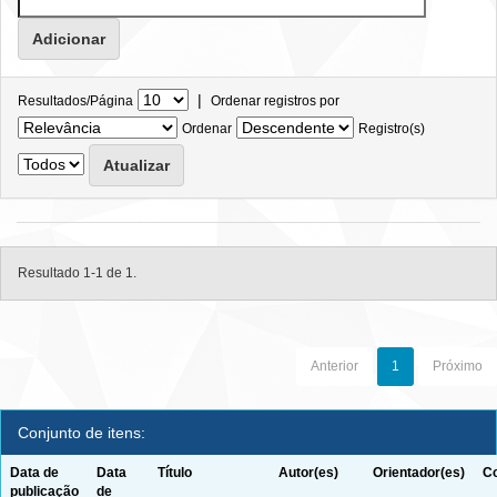
|
Resultados/Página
Ordenar registros por
Ordenar
Registro(s)
Resultado 1-1 de 1.
Anterior
1
Próximo
Conjunto de itens:
Data de
Data
Título
Autor(es)
Orientador(es)
Co
publicação
de