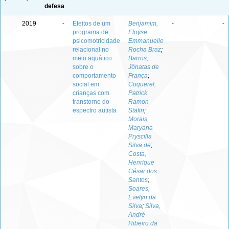
defesa
2019
-
Efeitos de um
Benjamim,
-
-
programa de
Eloyse
psicomotricidade
Emmanuelle
relacional no
Rocha Braz
;
meio aquático
Barros,
sobre o
Jônatas de
comportamento
França
;
social em
Coquerel,
crianças com
Patrick
transtorno do
Ramon
espectro autista
Stafin
;
Morais,
Maryana
Pryscilla
Silva de
;
Costa,
Henrique
César dos
Santos
;
Soares,
Evelyn da
Silva
;
Silva,
André
Ribeiro da