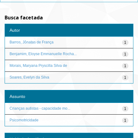
Busca facetada
Autor
Barros, Jônatas de França
1
Benjamim, Eloyse Emmanuelle Rocha...
1
Morais, Maryana Pryscilla Silva de
1
Soares, Evelyn da Silva
1
Assunto
Crianças autistas - capacidade mo...
1
Psicomotricidade
1