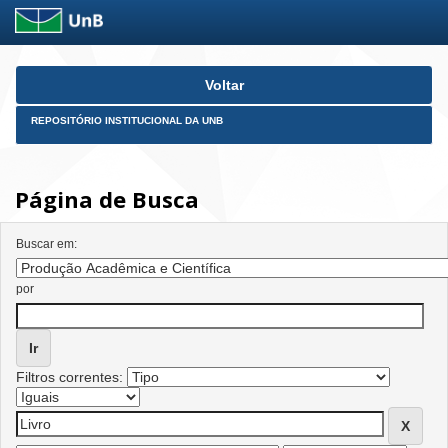
Skip
Voltar
navigation
REPOSITÓRIO INSTITUCIONAL DA UNB
Página de Busca
Buscar em:
por
Filtros correntes: