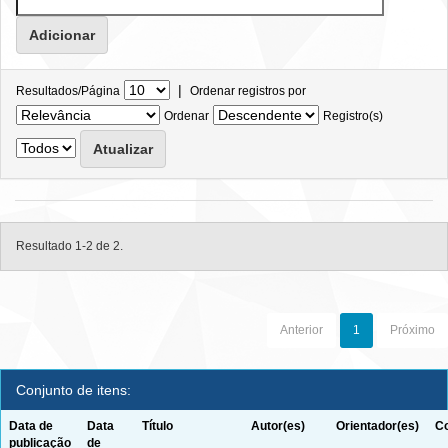
|
Resultados/Página
Ordenar registros por
Ordenar
Registro(s)
Resultado 1-2 de 2.
Anterior
1
Próximo
Conjunto de itens:
Data de
Data
Título
Autor(es)
Orientador(es)
Co
publicação
de