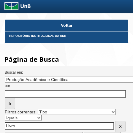
Skip
Voltar
navigation
REPOSITÓRIO INSTITUCIONAL DA UNB
Página de Busca
Buscar em:
por
Filtros correntes: