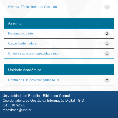
Oliveira, Fábio Henrique Costa de
1
Assunto
Psicomotricidade
2
Capacidade motora
1
Crianças autistas - capacidade mo...
1
Unidade Acadêmica
Centro de Estudos Avançados Multi...
2
Universidade de Brasília - Biblioteca Central
Coordenadoria de Gestão da Informação Digital - GID
(61) 3107-2683
repositorio@unb.br