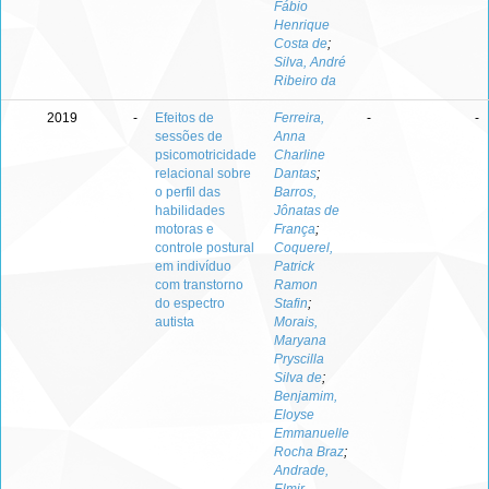
Fábio
Henrique
Costa de
;
Silva, André
Ribeiro da
2019
-
Efeitos de
Ferreira,
-
-
sessões de
Anna
psicomotricidade
Charline
relacional sobre
Dantas
;
o perfil das
Barros,
habilidades
Jônatas de
motoras e
França
;
controle postural
Coquerel,
em indivíduo
Patrick
com transtorno
Ramon
do espectro
Stafin
;
autista
Morais,
Maryana
Pryscilla
Silva de
;
Benjamim,
Eloyse
Emmanuelle
Rocha Braz
;
Andrade,