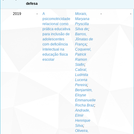
defesa
2019
-
A
Morais,
-
-
psicomotricidade
Maryana
relacional como
Pryscilla
prática educativa
Silva de
;
para inclusão de
Barros,
adolescentes
Jônatas de
com deficiência
França
;
intelectual na
Coquerel,
educação física
Patrick
escolar
Ramon
Stafin
;
Cabral,
Ludmila
Lucena
Pereira
;
Benjamim,
Eloyse
Emmanuelle
Rocha Braz
;
Andrade,
Elmir
Henrique
Silva
;
Oliveira,