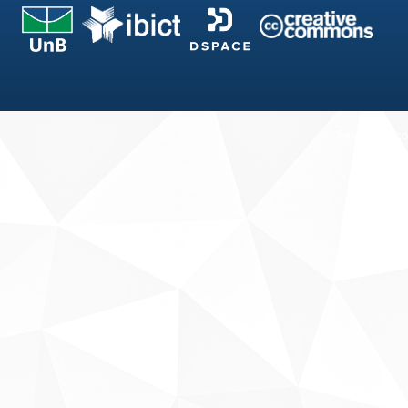
Fale conosco
Sobre