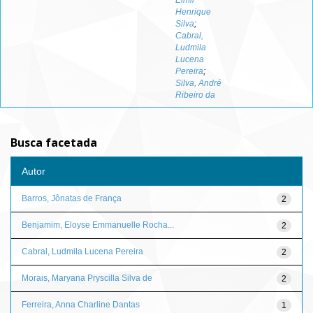
Elmir
Henrique
Silva
;
Cabral,
Ludmila
Lucena
Pereira
;
Silva, André
Ribeiro da
Busca facetada
Autor
Barros, Jônatas de França
2
Benjamim, Eloyse Emmanuelle Rocha...
2
Cabral, Ludmila Lucena Pereira
2
Morais, Maryana Pryscilla Silva de
2
Ferreira, Anna Charline Dantas
1