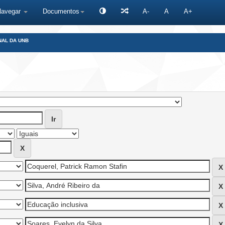
Navegar
Documentos
A-
A
A+
NAL DA UNB