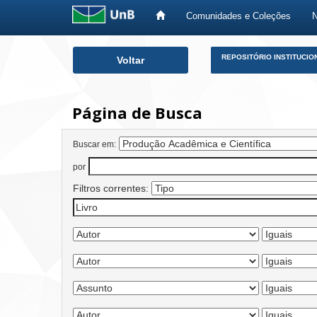
Comunidades e Coleções
Skip
REPOSITÓRIO INSTITUCIO
Voltar
navigation
Página de Busca
Buscar em:
por
Filtros correntes: