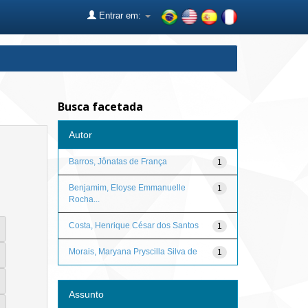
Entrar em:
Busca facetada
Autor
Barros, Jônatas de França
1
Benjamim, Eloyse Emmanuelle
1
Rocha...
Costa, Henrique César dos Santos
1
Morais, Maryana Pryscilla Silva de
1
Assunto