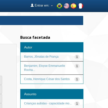
Entrar em:
Busca facetada
Autor
Barros, Jônatas de França
1
Benjamim, Eloyse Emmanuelle
1
Rocha...
Costa, Henrique César dos Santos
1
Assunto
Crianças autistas - capacidade mo...
1