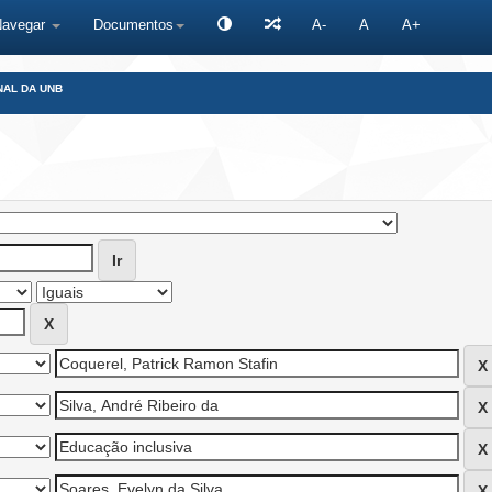
Navegar
Documentos
A-
A
A+
NAL DA UNB