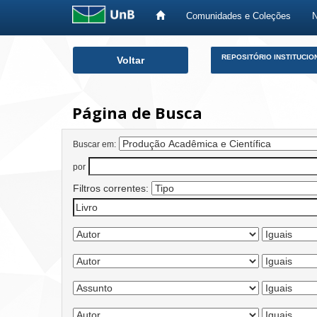
Comunidades e Coleções
Skip
REPOSITÓRIO INSTITUCIO
Voltar
navigation
Página de Busca
Buscar em:
por
Filtros correntes: