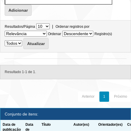
|
Resultados/Página
Ordenar registros por
Ordenar
Registro(s)
Resultado 1-1 de 1.
Anterior
1
Próximo
Conjunto de itens:
Data de
Data
Título
Autor(es)
Orientador(es)
Co
publicação
de