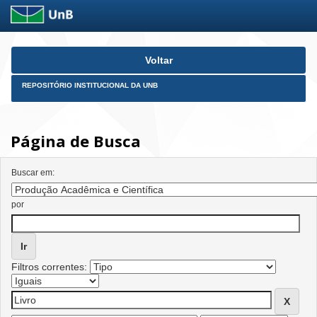
Skip
Voltar
navigation
REPOSITÓRIO INSTITUCIONAL DA UNB
Página de Busca
Buscar em:
por
Filtros correntes: