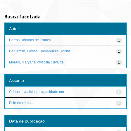
Busca facetada
Autor
Barros, Jônatas de França
1
Benjamim, Eloyse Emmanuelle Rocha...
1
Morais, Maryana Pryscilla Silva de
1
Assunto
Crianças autistas - capacidade mo...
1
Psicomotricidade
1
Data de publicação