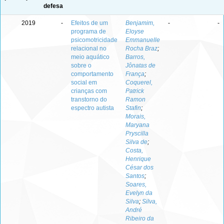
defesa
2019
-
Efeitos de um
Benjamim,
-
-
programa de
Eloyse
psicomotricidade
Emmanuelle
relacional no
Rocha Braz
;
meio aquático
Barros,
sobre o
Jônatas de
comportamento
França
;
social em
Coquerel,
crianças com
Patrick
transtorno do
Ramon
espectro autista
Stafin
;
Morais,
Maryana
Pryscilla
Silva de
;
Costa,
Henrique
César dos
Santos
;
Soares,
Evelyn da
Silva
;
Silva,
André
Ribeiro da