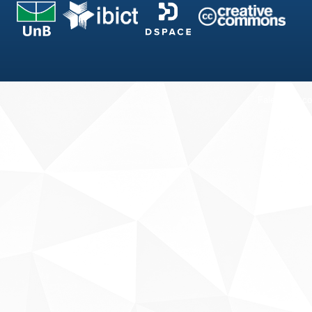
Fale conosco
Sobre