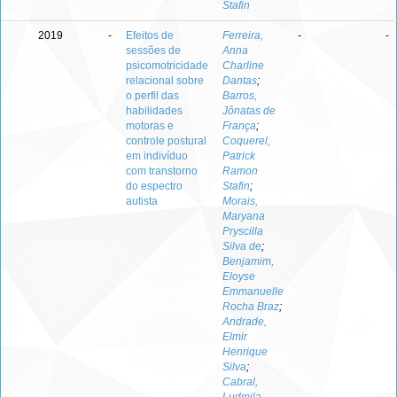
Stafin
2019
-
Efeitos de
Ferreira,
-
-
sessões de
Anna
psicomotricidade
Charline
relacional sobre
Dantas
;
o perfil das
Barros,
habilidades
Jônatas de
motoras e
França
;
controle postural
Coquerel,
em indivíduo
Patrick
com transtorno
Ramon
do espectro
Stafin
;
autista
Morais,
Maryana
Pryscilla
Silva de
;
Benjamim,
Eloyse
Emmanuelle
Rocha Braz
;
Andrade,
Elmir
Henrique
Silva
;
Cabral,