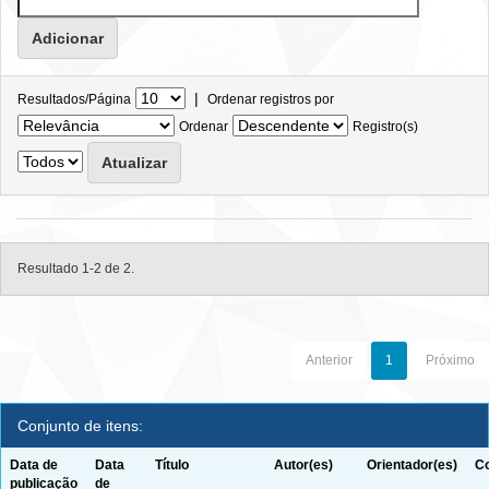
|
Resultados/Página
Ordenar registros por
Ordenar
Registro(s)
Resultado 1-2 de 2.
Anterior
1
Próximo
Conjunto de itens:
Data de
Data
Título
Autor(es)
Orientador(es)
Co
publicação
de