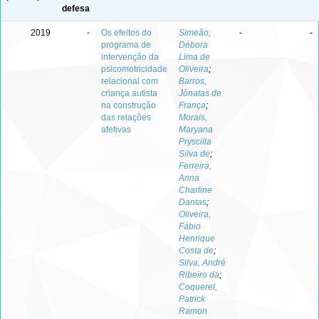
defesa
2019
-
Os efeitos do
Simeão,
-
-
programa de
Débora
intervenção da
Lima de
psicomotricidade
Oliveira
;
relacional com
Barros,
criança autista
Jônatas de
na construção
França
;
das relações
Morais,
afetivas
Maryana
Pryscilla
Silva de
;
Ferreira,
Anna
Charline
Dantas
;
Oliveira,
Fábio
Henrique
Costa de
;
Silva, André
Ribeiro da
;
Coquerel,
Patrick
Ramon