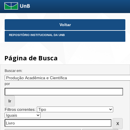
Skip
Voltar
navigation
REPOSITÓRIO INSTITUCIONAL DA UNB
Página de Busca
Buscar em:
por
Filtros correntes: