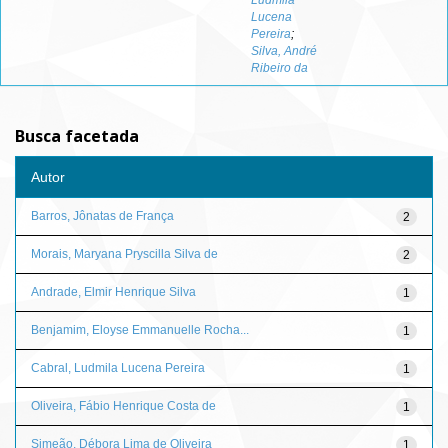
Ludmila
Lucena
Pereira
;
Silva, André
Ribeiro da
Busca facetada
Autor
Barros, Jônatas de França
2
Morais, Maryana Pryscilla Silva de
2
Andrade, Elmir Henrique Silva
1
Benjamim, Eloyse Emmanuelle Rocha...
1
Cabral, Ludmila Lucena Pereira
1
Oliveira, Fábio Henrique Costa de
1
Simeão, Débora Lima de Oliveira
1