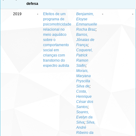
defesa
2019
-
Efeitos de um
Benjamim,
-
-
programa de
Eloyse
psicomotricidade
Emmanuelle
relacional no
Rocha Braz
;
meio aquático
Barros,
sobre o
Jônatas de
comportamento
França
;
social em
Coquerel,
crianças com
Patrick
transtorno do
Ramon
espectro autista
Stafin
;
Morais,
Maryana
Pryscilla
Silva de
;
Costa,
Henrique
César dos
Santos
;
Soares,
Evelyn da
Silva
;
Silva,
André
Ribeiro da