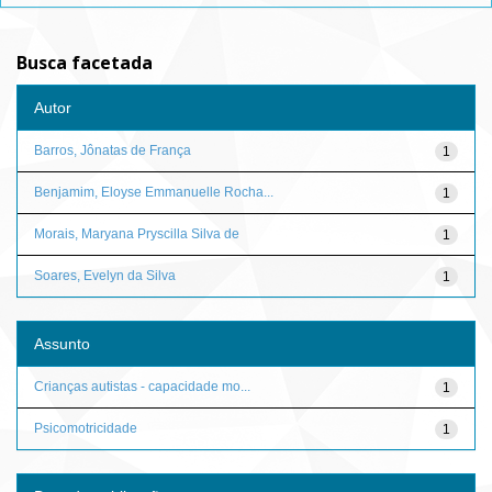
Busca facetada
Autor
Barros, Jônatas de França
1
Benjamim, Eloyse Emmanuelle Rocha...
1
Morais, Maryana Pryscilla Silva de
1
Soares, Evelyn da Silva
1
Assunto
Crianças autistas - capacidade mo...
1
Psicomotricidade
1