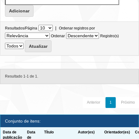
|
Resultados/Página
Ordenar registros por
Ordenar
Registro(s)
Resultado 1-1 de 1.
Anterior
1
Próximo
Conjunto de itens:
Data de
Data
Título
Autor(es)
Orientador(es)
Co
publicação
de