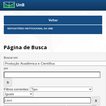
Skip
Voltar
navigation
REPOSITÓRIO INSTITUCIONAL DA UNB
Página de Busca
Buscar em:
por
Filtros correntes: