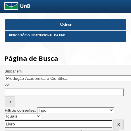
Skip
Voltar
navigation
REPOSITÓRIO INSTITUCIONAL DA UNB
Página de Busca
Buscar em:
por
Filtros correntes: