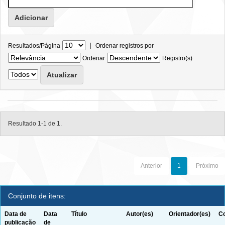
|
Resultados/Página
Ordenar registros por
Ordenar
Registro(s)
Resultado 1-1 de 1.
Anterior
1
Próximo
Conjunto de itens:
Data de
Data
Título
Autor(es)
Orientador(es)
Co
publicação
de