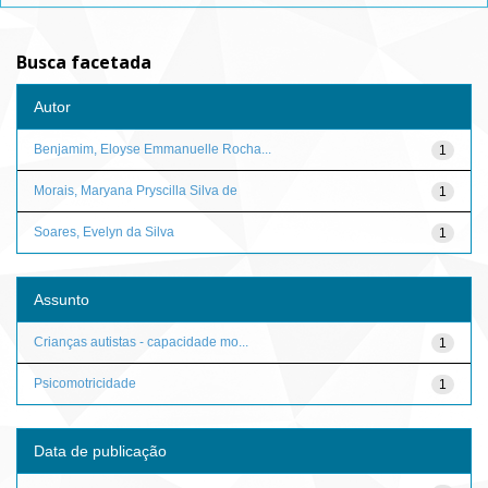
Busca facetada
Autor
Benjamim, Eloyse Emmanuelle Rocha...
1
Morais, Maryana Pryscilla Silva de
1
Soares, Evelyn da Silva
1
Assunto
Crianças autistas - capacidade mo...
1
Psicomotricidade
1
Data de publicação