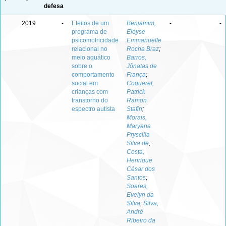
defesa
2019
-
Efeitos de um
Benjamim,
-
-
programa de
Eloyse
psicomotricidade
Emmanuelle
relacional no
Rocha Braz
;
meio aquático
Barros,
sobre o
Jônatas de
comportamento
França
;
social em
Coquerel,
crianças com
Patrick
transtorno do
Ramon
espectro autista
Stafin
;
Morais,
Maryana
Pryscilla
Silva de
;
Costa,
Henrique
César dos
Santos
;
Soares,
Evelyn da
Silva
;
Silva,
André
Ribeiro da