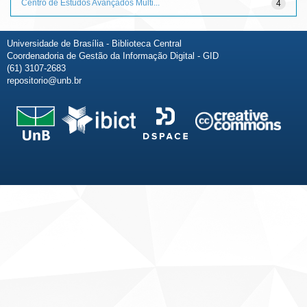
Centro de Estudos Avançados Multi...
4
Universidade de Brasília - Biblioteca Central
Coordenadoria de Gestão da Informação Digital - GID
(61) 3107-2683
repositorio@unb.br
Fale conosco
Sobre