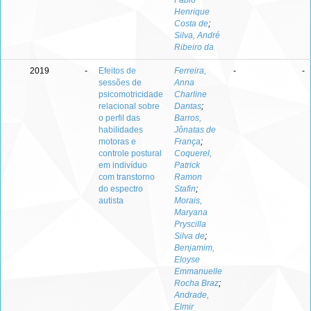
Fábio
Henrique
Costa de
;
Silva, André
Ribeiro da
2019
-
Efeitos de
Ferreira,
-
-
sessões de
Anna
psicomotricidade
Charline
relacional sobre
Dantas
;
o perfil das
Barros,
habilidades
Jônatas de
motoras e
França
;
controle postural
Coquerel,
em indivíduo
Patrick
com transtorno
Ramon
do espectro
Stafin
;
autista
Morais,
Maryana
Pryscilla
Silva de
;
Benjamim,
Eloyse
Emmanuelle
Rocha Braz
;
Andrade,
Elmir