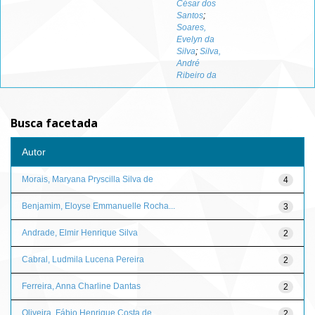
César dos
Santos
;
Soares,
Evelyn da
Silva
;
Silva,
André
Ribeiro da
Busca facetada
Autor
Morais, Maryana Pryscilla Silva de
4
Benjamim, Eloyse Emmanuelle Rocha...
3
Andrade, Elmir Henrique Silva
2
Cabral, Ludmila Lucena Pereira
2
Ferreira, Anna Charline Dantas
2
Oliveira, Fábio Henrique Costa de
2