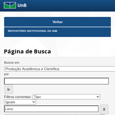
Skip
Voltar
navigation
REPOSITÓRIO INSTITUCIONAL DA UNB
Página de Busca
Buscar em:
por
Filtros correntes: