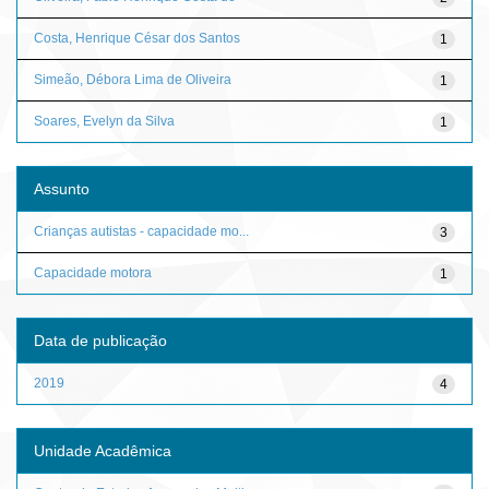
Costa, Henrique César dos Santos
1
Simeão, Débora Lima de Oliveira
1
Soares, Evelyn da Silva
1
Assunto
Crianças autistas - capacidade mo...
3
Capacidade motora
1
Data de publicação
2019
4
Unidade Acadêmica