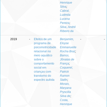
Henrique
Silva
;
Cabral,
Ludmila
Lucena
Pereira
;
Silva, André
Ribeiro da
2019
-
Efeitos de um
Benjamim,
-
-
programa de
Eloyse
psicomotricidade
Emmanuelle
relacional no
Rocha Braz
;
meio aquático
Barros,
sobre o
Jônatas de
comportamento
França
;
social em
Coquerel,
crianças com
Patrick
transtorno do
Ramon
espectro autista
Stafin
;
Morais,
Maryana
Pryscilla
Silva de
;
Costa,
Henrique