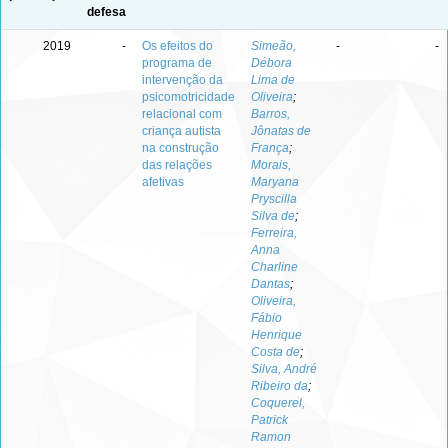
defesa
2019
-
Os efeitos do
Simeão,
-
-
programa de
Débora
intervenção da
Lima de
psicomotricidade
Oliveira
;
relacional com
Barros,
criança autista
Jônatas de
na construção
França
;
das relações
Morais,
afetivas
Maryana
Pryscilla
Silva de
;
Ferreira,
Anna
Charline
Dantas
;
Oliveira,
Fábio
Henrique
Costa de
;
Silva, André
Ribeiro da
;
Coquerel,
Patrick
Ramon