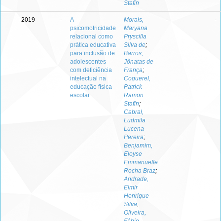
Stafin
2019
-
A
Morais,
-
-
psicomotricidade
Maryana
relacional como
Pryscilla
prática educativa
Silva de
;
para inclusão de
Barros,
adolescentes
Jônatas de
com deficiência
França
;
intelectual na
Coquerel,
educação física
Patrick
escolar
Ramon
Stafin
;
Cabral,
Ludmila
Lucena
Pereira
;
Benjamim,
Eloyse
Emmanuelle
Rocha Braz
;
Andrade,
Elmir
Henrique
Silva
;
Oliveira,