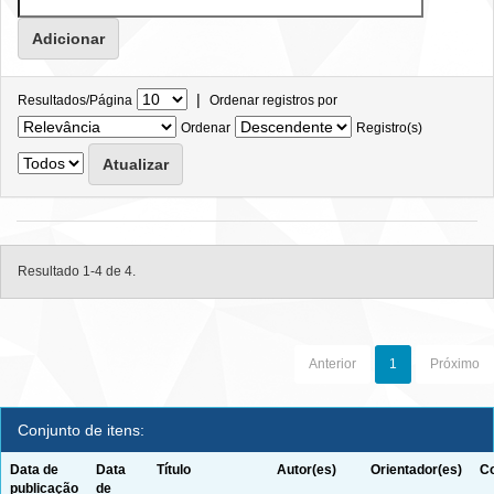
|
Resultados/Página
Ordenar registros por
Ordenar
Registro(s)
Resultado 1-4 de 4.
Anterior
1
Próximo
Conjunto de itens:
Data de
Data
Título
Autor(es)
Orientador(es)
Co
publicação
de