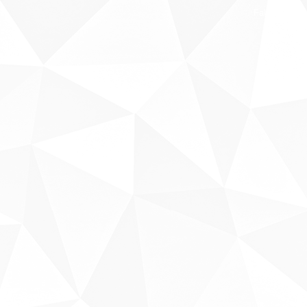
Fale conosco
Sobre