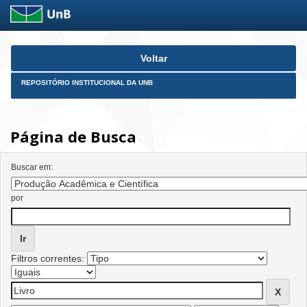
Skip
Voltar
navigation
REPOSITÓRIO INSTITUCIONAL DA UNB
Página de Busca
Buscar em:
por
Filtros correntes: