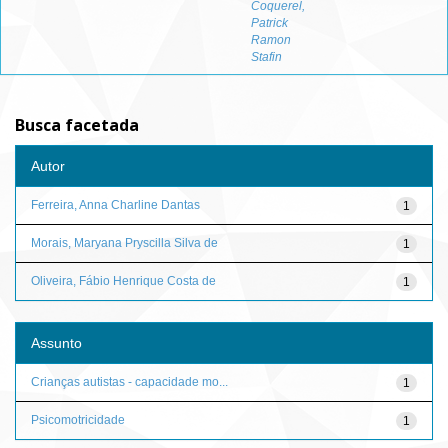
Coquerel,
Patrick
Ramon
Stafin
Busca facetada
Autor
Ferreira, Anna Charline Dantas
1
Morais, Maryana Pryscilla Silva de
1
Oliveira, Fábio Henrique Costa de
1
Assunto
Crianças autistas - capacidade mo...
1
Psicomotricidade
1