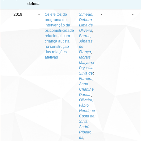
defesa
2019
-
Os efeitos do
Simeão,
-
-
programa de
Débora
intervenção da
Lima de
psicomotricidade
Oliveira
;
relacional com
Barros,
criança autista
Jônatas
na construção
de
das relações
França
;
afetivas
Morais,
Maryana
Pryscilla
Silva de
;
Ferreira,
Anna
Charline
Dantas
;
Oliveira,
Fábio
Henrique
Costa de
;
Silva,
André
Ribeiro
da
;