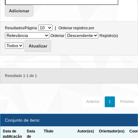
|
Resultados/Página
Ordenar registros por
Ordenar
Registro(s)
Resultado 1-1 de 1.
Anterior
1
Próximo
Conjunto de itens:
Data de
Data
Título
Autor(es)
Orientador(es)
Coor
publicação
de