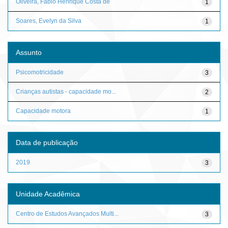
Oliveira, Fábio Henrique Costa de
1
Soares, Evelyn da Silva
1
Assunto
Psicomotricidade
3
Crianças autistas - capacidade mo...
2
Capacidade motora
1
Data de publicação
2019
3
Unidade Acadêmica
Centro de Estudos Avançados Multi...
3