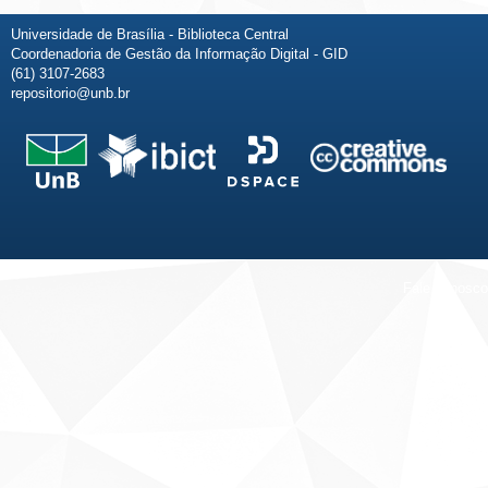
Universidade de Brasília - Biblioteca Central
Coordenadoria de Gestão da Informação Digital - GID
(61) 3107-2683
repositorio@unb.br
Fale conosco
Sobre