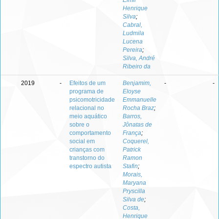
Elmir
Henrique
Silva
;
Cabral,
Ludmila
Lucena
Pereira
;
Silva, André
Ribeiro da
2019
-
Efeitos de um
Benjamim,
-
-
programa de
Eloyse
psicomotricidade
Emmanuelle
relacional no
Rocha Braz
;
meio aquático
Barros,
sobre o
Jônatas de
comportamento
França
;
social em
Coquerel,
crianças com
Patrick
transtorno do
Ramon
espectro autista
Stafin
;
Morais,
Maryana
Pryscilla
Silva de
;
Costa,
Henrique