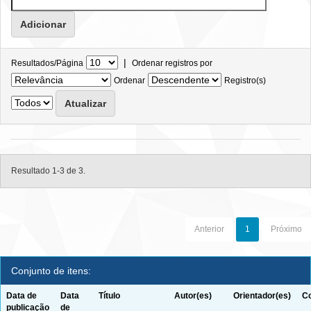
|
Resultados/Página
Ordenar registros por
Ordenar
Registro(s)
Resultado 1-3 de 3.
Anterior
1
Próximo
Conjunto de itens:
Data de
Data
Título
Autor(es)
Orientador(es)
Co
publicação
de