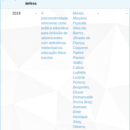
defesa
2019
-
A
Morais,
-
-
psicomotricidade
Maryana
relacional como
Pryscilla
prática educativa
Silva de
;
para inclusão de
Barros,
adolescentes
Jônatas de
com deficiência
França
;
intelectual na
Coquerel,
educação física
Patrick
escolar
Ramon
Stafin
;
Cabral,
Ludmila
Lucena
Pereira
;
Benjamim,
Eloyse
Emmanuelle
Rocha Braz
;
Andrade,
Elmir
Henrique
Silva
;
Oliveira,