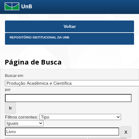
Skip
Voltar
navigation
REPOSITÓRIO INSTITUCIONAL DA UNB
Página de Busca
Buscar em:
por
Filtros correntes: