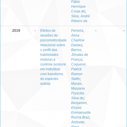
Fábio
Henrique
Costa de
;
Silva, André
Ribeiro da
2019
-
Efeitos de
Ferreira,
-
-
sessões de
Anna
psicomotricidade
Charline
relacional sobre
Dantas
;
o perfil das
Barros,
habilidades
Jônatas de
motoras e
França
;
controle postural
Coquerel,
em indivíduo
Patrick
com transtorno
Ramon
do espectro
Stafin
;
autista
Morais,
Maryana
Pryscilla
Silva de
;
Benjamim,
Eloyse
Emmanuelle
Rocha Braz
;
Andrade,