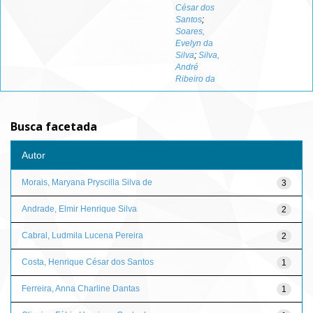
César dos
Santos
;
Soares,
Evelyn da
Silva
;
Silva,
André
Ribeiro da
Busca facetada
Autor
Morais, Maryana Pryscilla Silva de
3
Andrade, Elmir Henrique Silva
2
Cabral, Ludmila Lucena Pereira
2
Costa, Henrique César dos Santos
1
Ferreira, Anna Charline Dantas
1