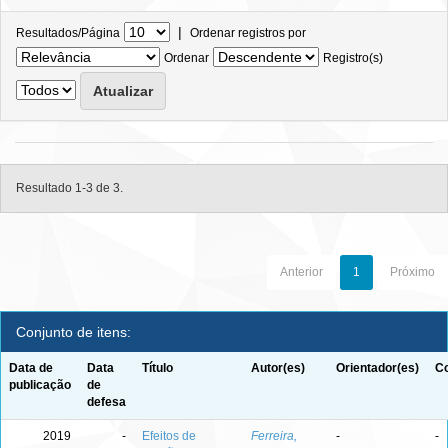
|
Resultados/Página
Ordenar registros por
Ordenar
Registro(s)
Resultado 1-3 de 3.
Anterior
1
Próximo
Conjunto de itens:
Data de
Data
Título
Autor(es)
Orientador(es)
Co
publicação
de
defesa
2019
-
Efeitos de
Ferreira,
-
-