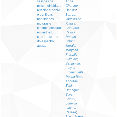
sessões de
Anna
psicomotricidade
Charline
relacional sobre
Dantas
;
o perfil das
Barros,
habilidades
Jônatas de
motoras e
França
;
controle postural
Coquerel,
em indivíduo
Patrick
com transtorno
Ramon
do espectro
Stafin
;
autista
Morais,
Maryana
Pryscilla
Silva de
;
Benjamim,
Eloyse
Emmanuelle
Rocha Braz
;
Andrade,
Elmir
Henrique
Silva
;
Cabral,
Ludmila
Lucena
Pereira
;
Silva, André