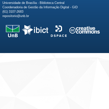
Universidade de Brasília - Biblioteca Central
Coordenadoria de Gestão da Informação Digital - GID
(61) 3107-2683
repositorio@unb.br
Fale conosco
Sobre