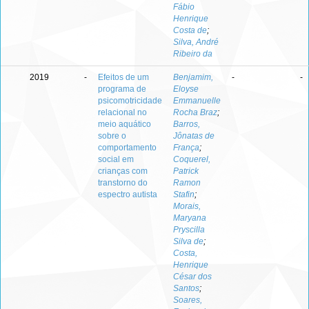
Fábio
Henrique
Costa de
;
Silva, André
Ribeiro da
2019
-
Efeitos de um
Benjamim,
-
-
programa de
Eloyse
psicomotricidade
Emmanuelle
relacional no
Rocha Braz
;
meio aquático
Barros,
sobre o
Jônatas de
comportamento
França
;
social em
Coquerel,
crianças com
Patrick
transtorno do
Ramon
espectro autista
Stafin
;
Morais,
Maryana
Pryscilla
Silva de
;
Costa,
Henrique
César dos
Santos
;
Soares,