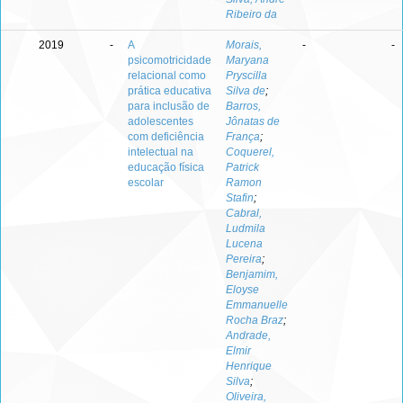
Ribeiro da
2019
-
A
Morais,
-
-
psicomotricidade
Maryana
relacional como
Pryscilla
prática educativa
Silva de
;
para inclusão de
Barros,
adolescentes
Jônatas de
com deficiência
França
;
intelectual na
Coquerel,
educação física
Patrick
escolar
Ramon
Stafin
;
Cabral,
Ludmila
Lucena
Pereira
;
Benjamim,
Eloyse
Emmanuelle
Rocha Braz
;
Andrade,
Elmir
Henrique
Silva
;
Oliveira,