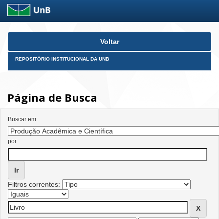
Skip
Voltar
navigation
REPOSITÓRIO INSTITUCIONAL DA UNB
Página de Busca
Buscar em:
por
Filtros correntes: