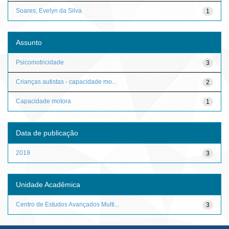
Soares, Evelyn da Silva
1
Assunto
Psicomotricidade
3
Crianças autistas - capacidade mo...
2
Capacidade motora
1
Data de publicação
2019
3
Unidade Acadêmica
Centro de Estudos Avançados Multi...
3